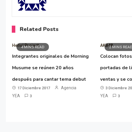
Related Posts
Hello! Project
AKB48
4 MINS READ
2 MINS REA
Integrantes originales de Morning
Colocan fotos
Musume se reúnen 20 años
portadas de l
después para cantar tema debut
ventas y se co
Agencia
17 Diciembre 2017
3 Diciembre 2
YEA
YEA
3
3