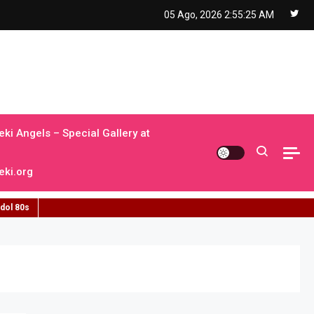
05 Ago, 2026
2:55:26 AM
ki Angels – Special Gallery at
ki.org
idol 80s