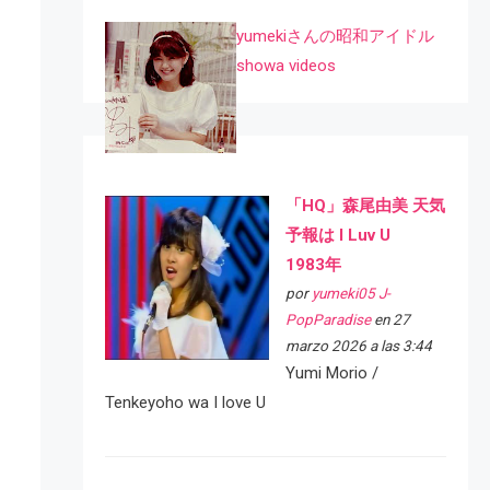
yumekiさんの昭和アイドル
showa videos
「HQ」森尾由美 天気
予報は I Luv U
1983年
por
yumeki05 J-
PopParadise
en 27
marzo 2026 a las 3:44
Yumi Morio /
Tenkeyoho wa I love U