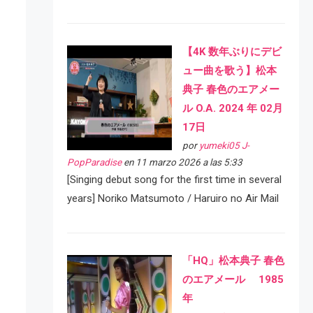
【4K 数年ぶりにデビ
ュー曲を歌う】松本
典子 春色のエアメー
ル O.A. 2024 年 02月
17日
por
yumeki05 J-
PopParadise
en 11 marzo 2026 a las 5:33
[Singing debut song for the first time in several
years] Noriko Matsumoto / Haruiro no Air Mail
「HQ」松本典子 春色
のエアメール 1985
年