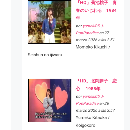
「HQ」菊池桃子 青
春のいじわる 1984
年
por
yumeki05 J-
PopParadise
en 27
marzo 2026 a las 2:51
Momoko Kikuchi /
Seishun no ijiwaru
「HD」北岡夢子 恋
心 1988年
por
yumeki05 J-
PopParadise
en 26
marzo 2026 a las 3:57
Yumeko Kitaoka /
Koigokoro