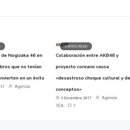
AKB48
D
4 MINS READ
 de Nogizaka 46 en
Colaboración entre AKB48 y
ibros que no tenían
proyecto coreano causa
nvierten en un éxito
«desastroso choque cultural y d
Agencia
017
conceptos»
Agencia
3 Diciembre 2017
YEA
7