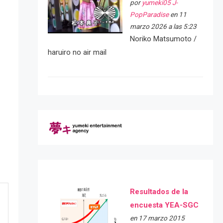
por
yumeki05 J-
PopParadise
en 11
marzo 2026 a las 5:23
Noriko Matsumoto /
haruiro no air mail
Resultados de la
encuesta YEA-SGC
en 17 marzo 2015