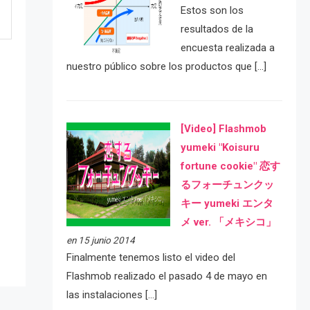
Estos son los
resultados de la
encuesta realizada a
nuestro público sobre los productos que […]
[Video] Flashmob
yumeki "Koisuru
fortune cookie" 恋す
るフォーチュンクッ
e
キー yumeki エンタ
メ ver. 「メキシコ」
en 15 junio 2014
Finalmente tenemos listo el video del
Flashmob realizado el pasado 4 de mayo en
las instalaciones […]