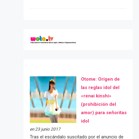
Otome: Orígen de
las reglas idol del
«renai kinshi»
(prohibición del
amor) para señoritas
idol
en 23 junio 2017
Tras el escándalo suscitado por el anuncio de