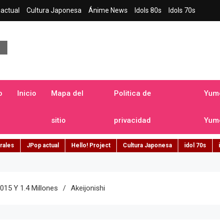
actual
Cultura Japonesa
Ánime News
Idols 80s
Idols 70s
a japonesa en español
o
Inicio
Mapa del
Politica de
Yume
sitio
privacidad
Yume
rales
JPop actual
Hello! Project
Cultura Japonesa
idol 70s
015 Y 1.4 Millones
Akeijonishi