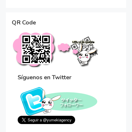
QR Code
Síguenos en Twitter