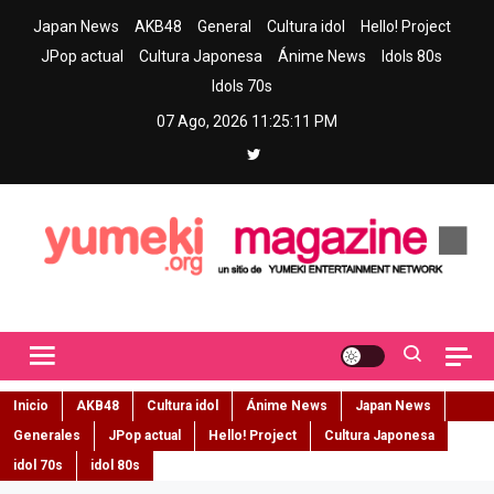
Skip
Japan News
AKB48
General
Cultura idol
Hello! Project
to
JPop actual
Cultura Japonesa
Ánime News
Idols 80s
content
Idols 70s
07 Ago, 2026
11:25:12 PM
Yumeki Magazine
Jpop y musica idol – Tu portal de jpop, movimiento idol y cultura
japonesa en español
Inicio
AKB48
Cultura idol
Ánime News
Japan News
Generales
JPop actual
Hello! Project
Cultura Japonesa
idol 70s
idol 80s