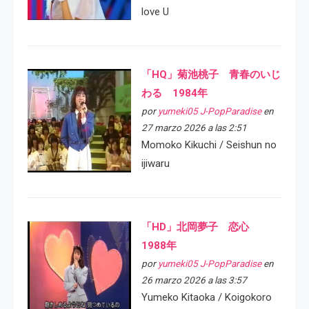
love U
「HQ」菊池桃子 青春のいじ
わる 1984年
por
yumeki05 J-PopParadise
en
27 marzo 2026 a las 2:51
Momoko Kikuchi / Seishun no
ijiwaru
「HD」北岡夢子 恋心
1988年
por
yumeki05 J-PopParadise
en
26 marzo 2026 a las 3:57
Yumeko Kitaoka / Koigokoro