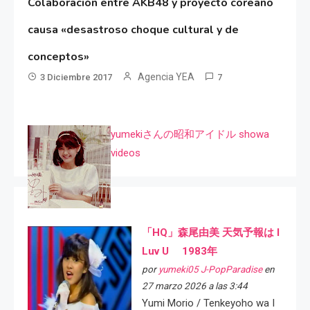
Colaboración entre AKB48 y proyecto coreano
causa «desastroso choque cultural y de
conceptos»
Agencia YEA
3 Diciembre 2017
7
yumekiさんの昭和アイドル showa
videos
「HQ」森尾由美 天気予報は I
Luv U 1983年
por
yumeki05 J-PopParadise
en
27 marzo 2026 a las 3:44
Yumi Morio / Tenkeyoho wa I