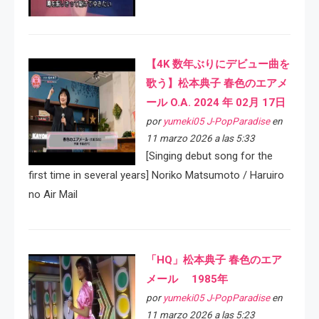
【4K 数年ぶりにデビュー曲を
歌う】松本典子 春色のエアメ
ール O.A. 2024 年 02月 17日
por
yumeki05 J-PopParadise
en
11 marzo 2026 a las 5:33
[Singing debut song for the
first time in several years] Noriko Matsumoto / Haruiro
no Air Mail
「HQ」松本典子 春色のエア
メール 1985年
por
yumeki05 J-PopParadise
en
11 marzo 2026 a las 5:23