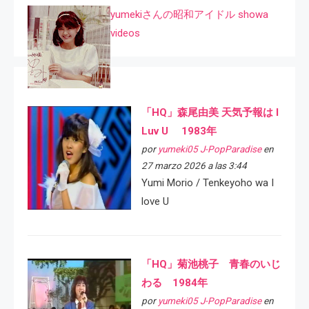
yumekiさんの昭和アイドル showa
videos
「HQ」森尾由美 天気予報は I
Luv U 1983年
por
yumeki05 J-PopParadise
en
27 marzo 2026 a las 3:44
Yumi Morio / Tenkeyoho wa I
love U
「HQ」菊池桃子 青春のいじ
わる 1984年
por
yumeki05 J-PopParadise
en