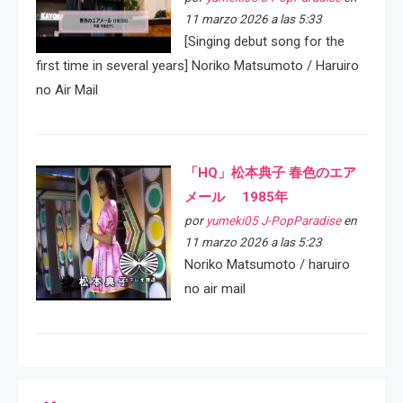
11 marzo 2026 a las 5:33
[Singing debut song for the
first time in several years] Noriko Matsumoto / Haruiro
no Air Mail
「HQ」松本典子 春色のエア
メール 1985年
por
yumeki05 J-PopParadise
en
11 marzo 2026 a las 5:23
Noriko Matsumoto / haruiro
no air mail