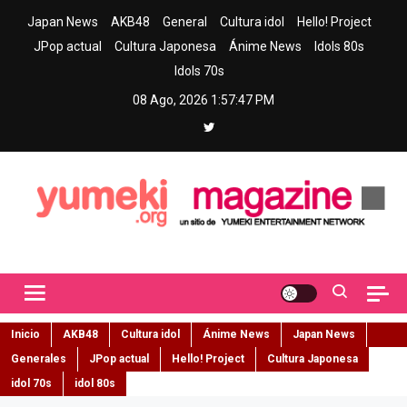
Skip
Japan News
AKB48
General
Cultura idol
Hello! Project
to
JPop actual
Cultura Japonesa
Ánime News
Idols 80s
content
Idols 70s
08 Ago, 2026
1:57:48 PM
Yumeki Magazine
Jpop y musica idol – Tu portal de jpop, movimiento idol y cultura
japonesa en español
Inicio
AKB48
Cultura idol
Ánime News
Japan News
Generales
JPop actual
Hello! Project
Cultura Japonesa
idol 70s
idol 80s