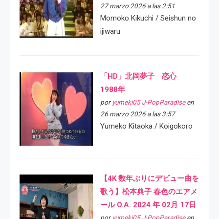
27 marzo 2026 a las 2:51
Momoko Kikuchi / Seishun no
ijiwaru
「HD」北岡夢子 恋心
1988年
por
yumeki05 J-PopParadise
en
26 marzo 2026 a las 3:57
Yumeko Kitaoka / Koigokoro
【4K 数年ぶりにデビュー曲を
歌う】松本典子 春色のエアメ
ール O.A. 2024 年 02月 17日
por
yumeki05 J-PopParadise
en