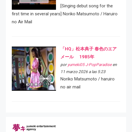
[Singing debut song for the
first time in several years] Noriko Matsumoto / Haruiro
no Air Mail
「HQ」松本典子 春色のエア
メール 1985年
por
yumeki05 J-PopParadise
en
11 marzo 2026 a las 5:23
Noriko Matsumoto / haruiro
no air mail