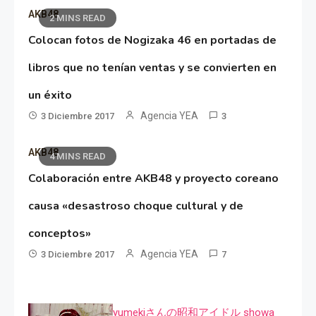
AKB48
2 MINS READ
Colocan fotos de Nogizaka 46 en portadas de
libros que no tenían ventas y se convierten en
un éxito
Agencia YEA
3 Diciembre 2017
3
AKB48
4 MINS READ
Colaboración entre AKB48 y proyecto coreano
causa «desastroso choque cultural y de
conceptos»
Agencia YEA
3 Diciembre 2017
7
yumekiさんの昭和アイドル showa