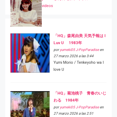
videos
「HQ」森尾由美 天気予報は I
Luv U 1983年
por
yumeki05 J-PopParadise
en
27 marzo 2026 a las 3:44
Yumi Morio / Tenkeyoho wa I
love U
「HQ」菊池桃子 青春のいじ
わる 1984年
por
yumeki05 J-PopParadise
en
27 marzo 2026 a las 2:51