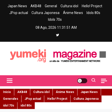
Skip
Japan News
AKB48
General
Cultura idol
Hello! Project
to
JPop actual
Cultura Japonesa
Ánime News
Idols 80s
content
Idols 70s
08 Ago, 2026
11:31:52 AM
Yumeki Magazine
Jpop y musica idol – Tu portal de jpop, movimiento idol y cultura
japonesa en español
Inicio
AKB48
Cultura idol
Ánime News
Japan News
Generales
JPop actual
Hello! Project
Cultura Japonesa
idol 70s
idol 80s