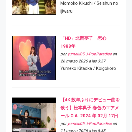
Momoko Kikuchi / Seishun no
ijiwaru
「HD」北岡夢子 恋心
1988年
por
yumeki05 J-PopParadise
en
26 marzo 2026 a las 3:57
Yumeko Kitaoka / Koigokoro
【4K 数年ぶりにデビュー曲を
歌う】松本典子 春色のエアメ
ール O.A. 2024 年 02月 17日
por
yumeki05 J-PopParadise
en
11 marzo 2026 a las 5:33