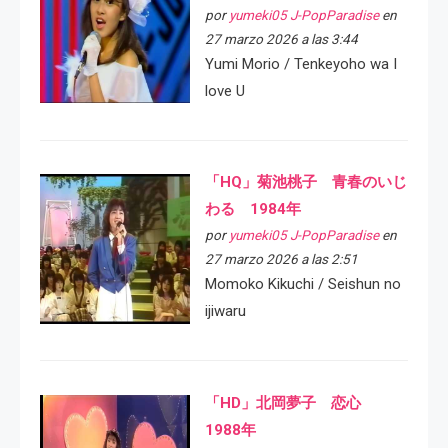
por
yumeki05 J-PopParadise
en
27 marzo 2026 a las 3:44
Yumi Morio / Tenkeyoho wa I
love U
「HQ」菊池桃子 青春のいじ
わる 1984年
por
yumeki05 J-PopParadise
en
27 marzo 2026 a las 2:51
Momoko Kikuchi / Seishun no
ijiwaru
「HD」北岡夢子 恋心
1988年