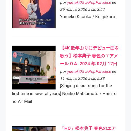
por
yumeki05 J-PopParadise
en
26 marzo 2026 a las 3:57
Yumeko Kitaoka / Koigokoro
【4K 数年ぶりにデビュー曲を
歌う】松本典子 春色のエアメ
ール O.A. 2024 年 02月 17日
por
yumeki05 J-PopParadise
en
11 marzo 2026 a las 5:33
[Singing debut song for the
first time in several years] Noriko Matsumoto / Haruiro
no Air Mail
「HQ」松本典子 春色のエア