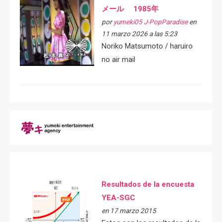
メール 1985年
por
yumeki05 J-PopParadise
en
11 marzo 2026 a las 5:23
Noriko Matsumoto / haruiro
no air mail
Resultados de la encuesta
YEA-SGC
en 17 marzo 2015