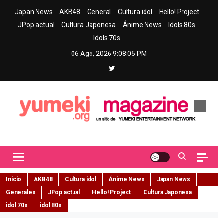
Skip
Japan News
AKB48
General
Cultura idol
Hello! Project
to
JPop actual
Cultura Japonesa
Ánime News
Idols 80s
content
Idols 70s
06 Ago, 2026
9:08:06 PM
Yumeki Magazine
Jpop y musica idol – Tu portal de jpop, movimiento idol y cultura
japonesa en español
Inicio
AKB48
Cultura idol
Ánime News
Japan News
Generales
JPop actual
Hello! Project
Cultura Japonesa
idol 70s
idol 80s