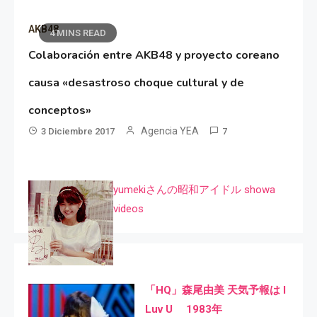
AKB48
4 MINS READ
Colaboración entre AKB48 y proyecto coreano
causa «desastroso choque cultural y de
conceptos»
Agencia YEA
3 Diciembre 2017
7
yumekiさんの昭和アイドル showa
videos
「HQ」森尾由美 天気予報は I
Luv U 1983年