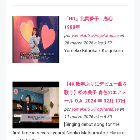
「HD」北岡夢子 恋心
1988年
por
yumeki05 J-PopParadise
en
26 marzo 2026 a las 3:57
Yumeko Kitaoka / Koigokoro
【4K 数年ぶりにデビュー曲を
歌う】松本典子 春色のエアメ
ール O.A. 2024 年 02月 17日
por
yumeki05 J-PopParadise
en
11 marzo 2026 a las 5:33
[Singing debut song for the
first time in several years] Noriko Matsumoto / Haruiro