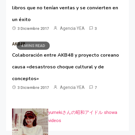
libros que no tenían ventas y se convierten en
un éxito
Agencia YEA
3 Diciembre 2017
3
AKB48
4 MINS READ
Colaboración entre AKB48 y proyecto coreano
causa «desastroso choque cultural y de
conceptos»
Agencia YEA
3 Diciembre 2017
7
yumekiさんの昭和アイドル showa
videos