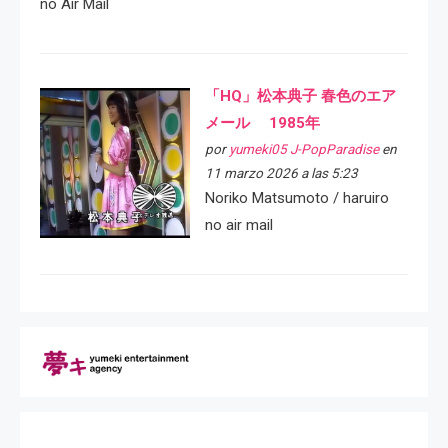
no Air Mail
「HQ」松本典子 春色のエア
メール 1985年
por
yumeki05 J-PopParadise
en
11 marzo 2026 a las 5:23
Noriko Matsumoto / haruiro
no air mail