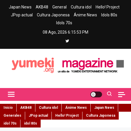
Skip
Japan News
AKB48
General
Cultura idol
Hello! Project
to
JPop actual
Cultura Japonesa
Ánime News
Idols 80s
content
Idols 70s
08 Ago, 2026
6:15:54 PM
Yumeki Magazine
Jpop y musica idol – Tu portal de jpop, movimiento idol y cultura
japonesa en español
Inicio
AKB48
Cultura idol
Ánime News
Japan News
Generales
JPop actual
Hello! Project
Cultura Japonesa
idol 70s
idol 80s