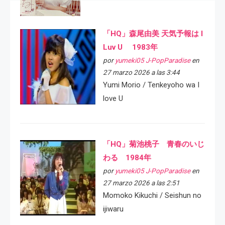
「HQ」森尾由美 天気予報は I
Luv U 1983年
por
yumeki05 J-PopParadise
en
27 marzo 2026 a las 3:44
Yumi Morio / Tenkeyoho wa I
love U
「HQ」菊池桃子 青春のいじ
わる 1984年
por
yumeki05 J-PopParadise
en
27 marzo 2026 a las 2:51
Momoko Kikuchi / Seishun no
ijiwaru