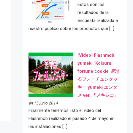
Estos son los
resultados de la
encuesta realizada a
nuestro público sobre los productos que […]
[Video] Flashmob
yumeki "Koisuru
fortune cookie" 恋す
e
るフォーチュンクッ
キー yumeki エンタ
メ ver. 「メキシコ」
en 15 junio 2014
Finalmente tenemos listo el video del
Flashmob realizado el pasado 4 de mayo en
las instalaciones […]