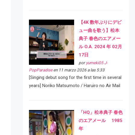
【4K 数年ぶりにデビ
ュー曲を歌う】松本
典子 春色のエアメー
ル O.A. 2024 年 02月
17日
por
yumeki05 J-
PopParadise
en 11 marzo 2026 a las 5:33
[Singing debut song for the first time in several
years] Noriko Matsumoto / Haruiro no Air Mail
「HQ」松本典子 春色
のエアメール 1985
年