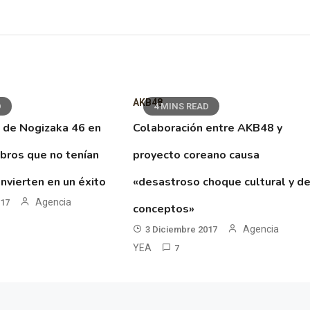
AKB48
D
4 MINS READ
 de Nogizaka 46 en
Colaboración entre AKB48 y
ibros que no tenían
proyecto coreano causa
nvierten en un éxito
«desastroso choque cultural y d
Agencia
017
conceptos»
Agencia
3 Diciembre 2017
YEA
7