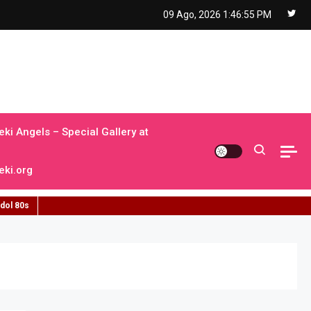
09 Ago, 2026
1:46:56 PM
ki Angels – Special Gallery at
ki.org
idol 80s