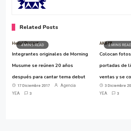
Related Posts
Hello! Project
AKB48
4 MINS READ
2 MINS REA
Integrantes originales de Morning
Colocan fotos
Musume se reúnen 20 años
portadas de l
después para cantar tema debut
ventas y se co
Agencia
17 Diciembre 2017
3 Diciembre 2
YEA
YEA
3
3