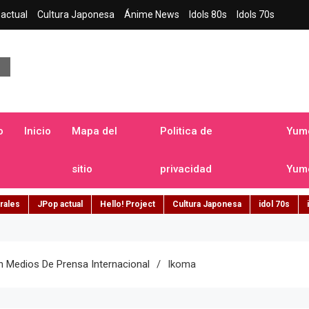
actual
Cultura Japonesa
Ánime News
Idols 80s
Idols 70s
a japonesa en español
o
Inicio
Mapa del
Politica de
Yume
sitio
privacidad
Yume
rales
JPop actual
Hello! Project
Cultura Japonesa
idol 70s
n Medios De Prensa Internacional
Ikoma