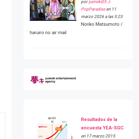
por
yumeki05 J-
PopParadise
en 11
marzo 2026 a las 5:23
Noriko Matsumoto /
haruiro no air mail
Resultados de la
encuesta YEA-SGC
en 17 marzo 2015