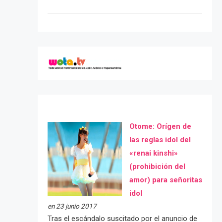
Otome: Orígen de
las reglas idol del
«renai kinshi»
(prohibición del
amor) para señoritas
idol
en 23 junio 2017
Tras el escándalo suscitado por el anuncio de