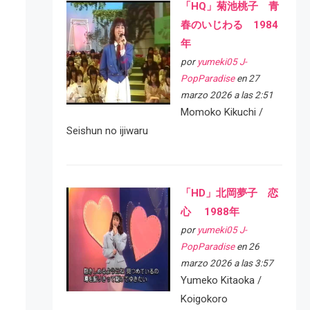
「HQ」菊池桃子 青
春のいじわる 1984
年
por
yumeki05 J-
PopParadise
en 27
marzo 2026 a las 2:51
Momoko Kikuchi /
Seishun no ijiwaru
「HD」北岡夢子 恋
心 1988年
por
yumeki05 J-
PopParadise
en 26
marzo 2026 a las 3:57
Yumeko Kitaoka /
Koigokoro