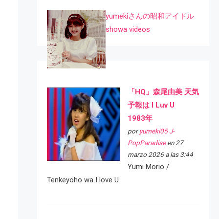
yumekiさんの昭和アイドル
showa videos
「HQ」森尾由美 天気
予報は I Luv U
1983年
por
yumeki05 J-
PopParadise
en 27
marzo 2026 a las 3:44
Yumi Morio /
Tenkeyoho wa I love U