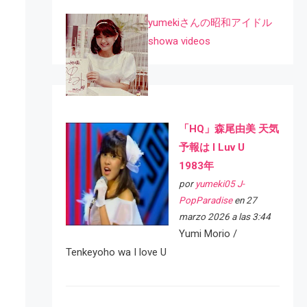
yumekiさんの昭和アイドル
showa videos
「HQ」森尾由美 天気
予報は I Luv U
1983年
por
yumeki05 J-
PopParadise
en 27
marzo 2026 a las 3:44
Yumi Morio /
Tenkeyoho wa I love U