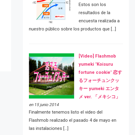
Estos son los
resultados de la
encuesta realizada a
e
nuestro público sobre los productos que […]
[Video] Flashmob
yumeki "Koisuru
fortune cookie" 恋す
るフォーチュンクッ
キー yumeki エンタ
メ ver. 「メキシコ」
en 15 junio 2014
Finalmente tenemos listo el video del
Flashmob realizado el pasado 4 de mayo en
las instalaciones […]