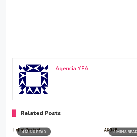
Agencia YEA
Related Posts
Hello! Project
AKB48
4 MINS READ
2 MINS REA