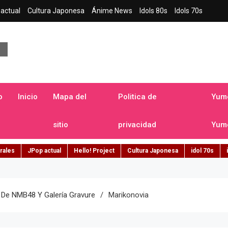
actual
Cultura Japonesa
Ánime News
Idols 80s
Idols 70s
a japonesa en español
o
Inicio
Mapa del
Politica de
Yume
sitio
privacidad
Yume
rales
JPop actual
Hello! Project
Cultura Japonesa
idol 70s
 De NMB48 Y Galería Gravure
Marikonovia