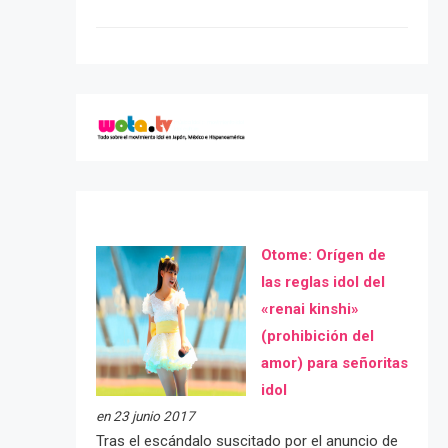
Otome: Orígen de
las reglas idol del
«renai kinshi»
(prohibición del
amor) para señoritas
idol
en 23 junio 2017
Tras el escándalo suscitado por el anuncio de