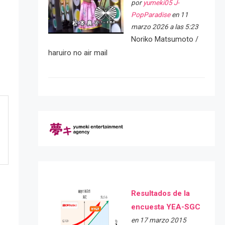
por
yumeki05 J-
PopParadise
en 11
marzo 2026 a las 5:23
Noriko Matsumoto /
haruiro no air mail
Resultados de la
encuesta YEA-SGC
en 17 marzo 2015