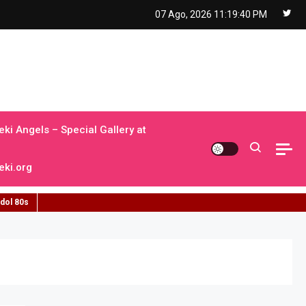
07 Ago, 2026
11:19:41 PM
ki Angels – Special Gallery at
ki.org
idol 80s