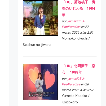
「HQ」菊池桃子 青
春のいじわる 1984
年
por
yumeki05 J-
PopParadise
en 27
marzo 2026 a las 2:51
Momoko Kikuchi /
Seishun no ijiwaru
「HD」北岡夢子 恋
心 1988年
por
yumeki05 J-
PopParadise
en 26
marzo 2026 a las 3:57
Yumeko Kitaoka /
Koigokoro