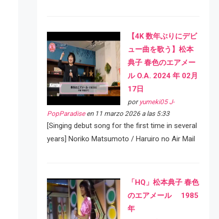
【4K 数年ぶりにデビ
ュー曲を歌う】松本
典子 春色のエアメー
ル O.A. 2024 年 02月
17日
por
yumeki05 J-
PopParadise
en 11 marzo 2026 a las 5:33
[Singing debut song for the first time in several
years] Noriko Matsumoto / Haruiro no Air Mail
「HQ」松本典子 春色
のエアメール 1985
年