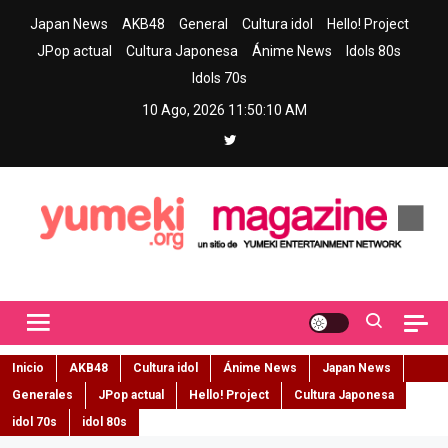
Skip
Japan News
AKB48
General
Cultura idol
Hello! Project
to
JPop actual
Cultura Japonesa
Ánime News
Idols 80s
content
Idols 70s
10 Ago, 2026
11:50:11 AM
Yumeki Magazine
Jpop y musica idol – Tu portal de jpop, movimiento idol y cultura
japonesa en español
Inicio
AKB48
Cultura idol
Ánime News
Japan News
Generales
JPop actual
Hello! Project
Cultura Japonesa
idol 70s
idol 80s