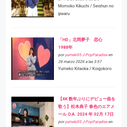
Momoko Kikuchi / Seishun no
ijiwaru
「HD」北岡夢子 恋心
1988年
por
yumeki05 J-PopParadise
en
26 marzo 2026 a las 3:57
Yumeko Kitaoka / Koigokoro
【4K 数年ぶりにデビュー曲を
歌う】松本典子 春色のエアメ
ール O.A. 2024 年 02月 17日
por
yumeki05 J-PopParadise
en