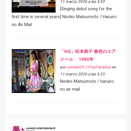
11 marzo 2026 a las 5:33
[Singing debut song for the
first time in several years] Noriko Matsumoto / Haruiro
no Air Mail
「HQ」松本典子 春色のエア
メール 1985年
por
yumeki05 J-PopParadise
en
11 marzo 2026 a las 5:23
Noriko Matsumoto / haruiro
no air mail