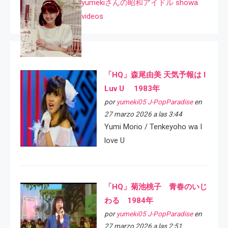
yumekiさんの昭和アイドル showa
videos
「HQ」森尾由美 天気予報は I
Luv U 1983年
por
yumeki05 J-PopParadise
en
27 marzo 2026 a las 3:44
Yumi Morio / Tenkeyoho wa I
love U
「HQ」菊池桃子 青春のいじ
わる 1984年
por
yumeki05 J-PopParadise
en
27 marzo 2026 a las 2:51