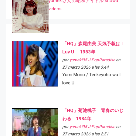
yumekiさんの昭和アイドル showa
videos
「HQ」森尾由美 天気予報は I
Luv U 1983年
por
yumeki05 J-PopParadise
en
27 marzo 2026 a las 3:44
Yumi Morio / Tenkeyoho wa I
love U
「HQ」菊池桃子 青春のいじ
わる 1984年
por
yumeki05 J-PopParadise
en
27 marzo 2026 a las 2:51