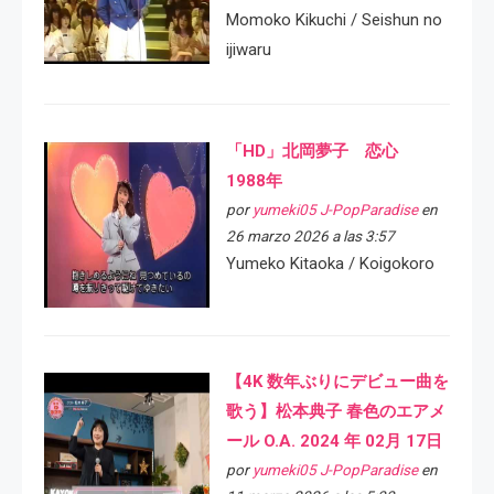
Momoko Kikuchi / Seishun no
ijiwaru
「HD」北岡夢子 恋心
1988年
por
yumeki05 J-PopParadise
en
26 marzo 2026 a las 3:57
Yumeko Kitaoka / Koigokoro
【4K 数年ぶりにデビュー曲を
歌う】松本典子 春色のエアメ
ール O.A. 2024 年 02月 17日
por
yumeki05 J-PopParadise
en