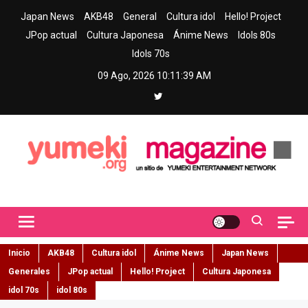
Skip
Japan News
AKB48
General
Cultura idol
Hello! Project
to
JPop actual
Cultura Japonesa
Ánime News
Idols 80s
content
Idols 70s
09 Ago, 2026
10:11:40 AM
Yumeki Magazine
Jpop y musica idol – Tu portal de jpop, movimiento idol y cultura
japonesa en español
Inicio
AKB48
Cultura idol
Ánime News
Japan News
Generales
JPop actual
Hello! Project
Cultura Japonesa
idol 70s
idol 80s