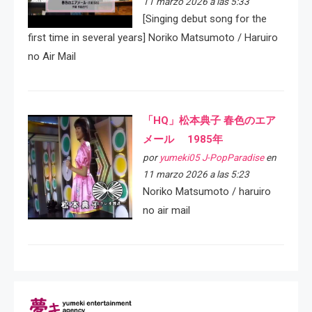
11 marzo 2026 a las 5:33
[Singing debut song for the
first time in several years] Noriko Matsumoto / Haruiro
no Air Mail
「HQ」松本典子 春色のエア
メール 1985年
por
yumeki05 J-PopParadise
en
11 marzo 2026 a las 5:23
Noriko Matsumoto / haruiro
no air mail