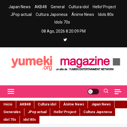
Skip
Japan News
AKB48
General
Cultura idol
Hello! Project
to
JPop actual
Cultura Japonesa
Ánime News
Idols 80s
content
Idols 70s
08 Ago, 2026
8:20:10 PM
Yumeki Magazine
Jpop y musica idol – Tu portal de jpop, movimiento idol y cultura
japonesa en español
Inicio
AKB48
Cultura idol
Ánime News
Japan News
Generales
JPop actual
Hello! Project
Cultura Japonesa
idol 70s
idol 80s