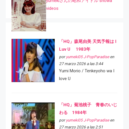
yumekiさんの昭和アイドル showa
videos
「HQ」森尾由美 天気予報は I
Luv U 1983年
por
yumeki05 J-PopParadise
en
27 marzo 2026 a las 3:44
Yumi Morio / Tenkeyoho wa I
love U
「HQ」菊池桃子 青春のいじ
わる 1984年
por
yumeki05 J-PopParadise
en
27 marzo 2026 a las 2:51