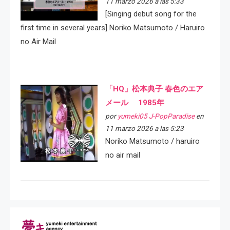
11 marzo 2026 a las 5:33
[Singing debut song for the
first time in several years] Noriko Matsumoto / Haruiro
no Air Mail
「HQ」松本典子 春色のエア
メール 1985年
por
yumeki05 J-PopParadise
en
11 marzo 2026 a las 5:23
Noriko Matsumoto / haruiro
no air mail