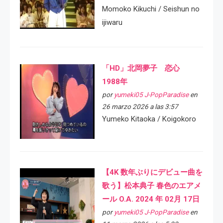
Momoko Kikuchi / Seishun no
ijiwaru
「HD」北岡夢子 恋心
1988年
por
yumeki05 J-PopParadise
en
26 marzo 2026 a las 3:57
Yumeko Kitaoka / Koigokoro
【4K 数年ぶりにデビュー曲を
歌う】松本典子 春色のエアメ
ール O.A. 2024 年 02月 17日
por
yumeki05 J-PopParadise
en