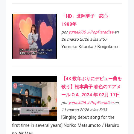
「HD」北岡夢子 恋心
1988年
por
yumeki05 J-PopParadise
en
26 marzo 2026 a las 3:57
Yumeko Kitaoka / Koigokoro
【4K 数年ぶりにデビュー曲を
歌う】松本典子 春色のエアメ
ール O.A. 2024 年 02月 17日
por
yumeki05 J-PopParadise
en
11 marzo 2026 a las 5:33
[Singing debut song for the
first time in several years] Noriko Matsumoto / Haruiro
no Air Mail