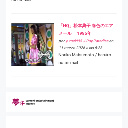
「HQ」松本典子 春色のエア
メール 1985年
por
yumeki05 J-PopParadise
en
11 marzo 2026 a las 5:23
Noriko Matsumoto / haruiro
no air mail