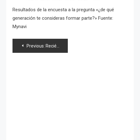
Resultados de la encuesta a la pregunta «¿de qué
generación te consideras formar parte?» Fuente:
Mynavi
Navegación
Previous:
Recién egresados que ingresan a trabajar son en su mayoría «fans de Morning Musume»
de
entradas