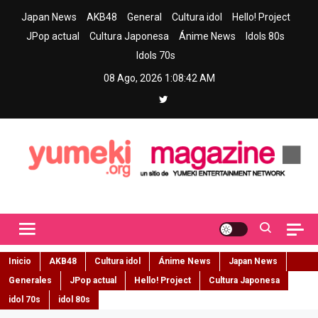
Skip
Japan News
AKB48
General
Cultura idol
Hello! Project
to
JPop actual
Cultura Japonesa
Ánime News
Idols 80s
content
Idols 70s
08 Ago, 2026
1:08:43 AM
Yumeki Magazine
Jpop y musica idol – Tu portal de jpop, movimiento idol y cultura
japonesa en español
Inicio
AKB48
Cultura idol
Ánime News
Japan News
Generales
JPop actual
Hello! Project
Cultura Japonesa
idol 70s
idol 80s