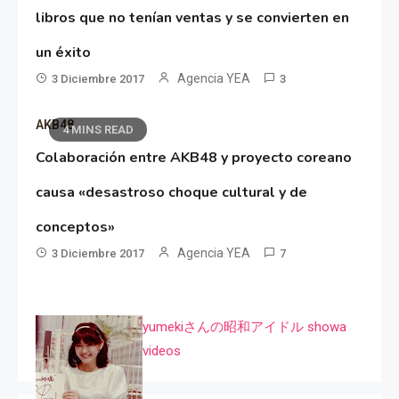
libros que no tenían ventas y se convierten en
un éxito
Agencia YEA
3 Diciembre 2017
3
AKB48
4 MINS READ
Colaboración entre AKB48 y proyecto coreano
causa «desastroso choque cultural y de
conceptos»
Agencia YEA
3 Diciembre 2017
7
yumekiさんの昭和アイドル showa
videos