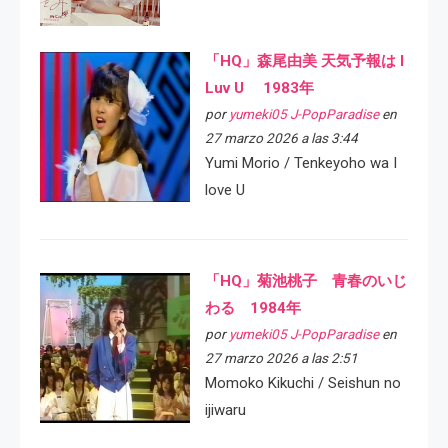
「HQ」森尾由美 天気予報は I
Luv U 1983年
por
yumeki05 J-PopParadise
en
27 marzo 2026 a las 3:44
Yumi Morio / Tenkeyoho wa I
love U
「HQ」菊池桃子 青春のいじ
わる 1984年
por
yumeki05 J-PopParadise
en
27 marzo 2026 a las 2:51
Momoko Kikuchi / Seishun no
ijiwaru