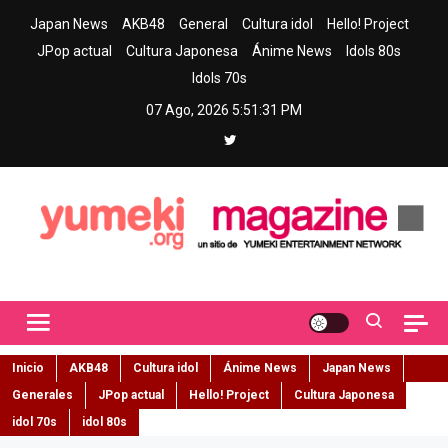
Skip
Japan News
AKB48
General
Cultura idol
Hello! Project
to
JPop actual
Cultura Japonesa
Ánime News
Idols 80s
content
Idols 70s
07 Ago, 2026
5:51:32 PM
Yumeki Magazine
Jpop y musica idol – Tu portal de jpop, movimiento idol y cultura
japonesa en español
Inicio
AKB48
Cultura idol
Ánime News
Japan News
Generales
JPop actual
Hello! Project
Cultura Japonesa
idol 70s
idol 80s