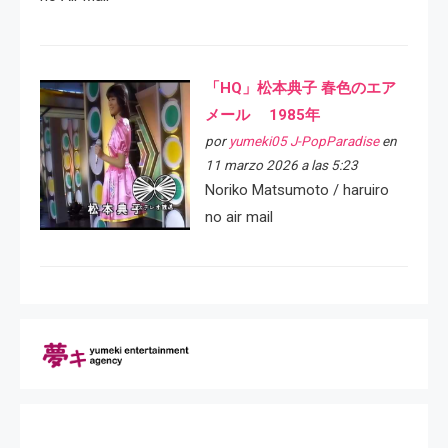
「HQ」松本典子 春色のエア
メール 1985年
por
yumeki05 J-PopParadise
en
11 marzo 2026 a las 5:23
Noriko Matsumoto / haruiro
no air mail