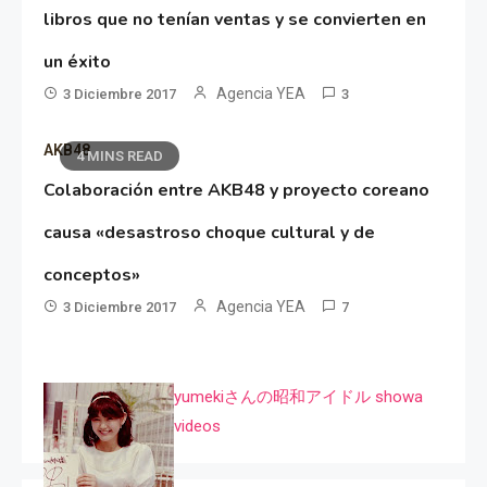
libros que no tenían ventas y se convierten en
un éxito
Agencia YEA
3 Diciembre 2017
3
AKB48
4 MINS READ
Colaboración entre AKB48 y proyecto coreano
causa «desastroso choque cultural y de
conceptos»
Agencia YEA
3 Diciembre 2017
7
yumekiさんの昭和アイドル showa
videos