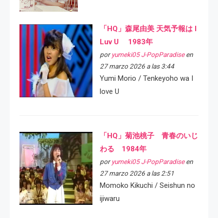
「HQ」森尾由美 天気予報は I
Luv U 1983年
por
yumeki05 J-PopParadise
en
27 marzo 2026 a las 3:44
Yumi Morio / Tenkeyoho wa I
love U
「HQ」菊池桃子 青春のいじ
わる 1984年
por
yumeki05 J-PopParadise
en
27 marzo 2026 a las 2:51
Momoko Kikuchi / Seishun no
ijiwaru