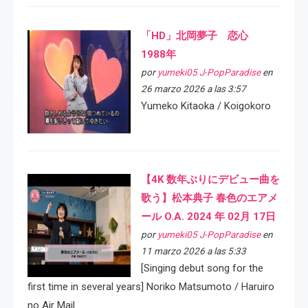
「HD」北岡夢子 恋心
1988年
por
yumeki05 J-PopParadise
en
26 marzo 2026 a las 3:57
Yumeko Kitaoka / Koigokoro
【4K 数年ぶりにデビュー曲を
歌う】松本典子 春色のエアメ
ール O.A. 2024 年 02月 17日
por
yumeki05 J-PopParadise
en
11 marzo 2026 a las 5:33
[Singing debut song for the
first time in several years] Noriko Matsumoto / Haruiro
no Air Mail