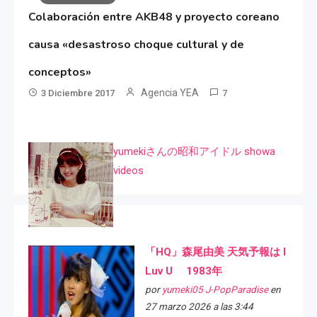
Colaboración entre AKB48 y proyecto coreano
causa «desastroso choque cultural y de
conceptos»
Agencia YEA
3 Diciembre 2017
7
yumekiさんの昭和アイドル showa
videos
「HQ」森尾由美 天気予報は I
Luv U 1983年
por
yumeki05 J-PopParadise
en
27 marzo 2026 a las 3:44