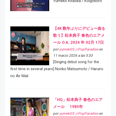
Yumeko Kitaoka / Koigokoro
【4K 数年ぶりにデビュー曲を
歌う】松本典子 春色のエアメ
ール O.A. 2024 年 02月 17日
por
yumeki05 J-PopParadise
en
11 marzo 2026 a las 5:33
[Singing debut song for the
first time in several years] Noriko Matsumoto / Haruiro
no Air Mail
「HQ」松本典子 春色のエア
メール 1985年
por
yumeki05 J-PopParadise
en