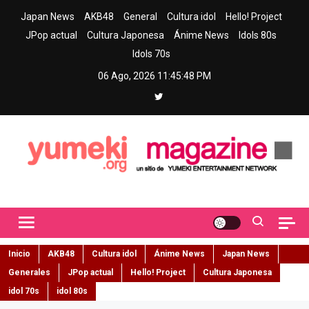
Skip
Japan News
AKB48
General
Cultura idol
Hello! Project
to
JPop actual
Cultura Japonesa
Ánime News
Idols 80s
content
Idols 70s
06 Ago, 2026
11:45:49 PM
Yumeki Magazine
Jpop y musica idol – Tu portal de jpop, movimiento idol y cultura
japonesa en español
Inicio
AKB48
Cultura idol
Ánime News
Japan News
Generales
JPop actual
Hello! Project
Cultura Japonesa
idol 70s
idol 80s