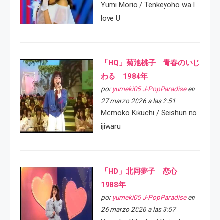
Yumi Morio / Tenkeyoho wa I
love U
「HQ」菊池桃子 青春のいじ
わる 1984年
por
yumeki05 J-PopParadise
en
27 marzo 2026 a las 2:51
Momoko Kikuchi / Seishun no
ijiwaru
「HD」北岡夢子 恋心
1988年
por
yumeki05 J-PopParadise
en
26 marzo 2026 a las 3:57