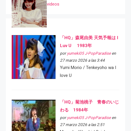
videos
「HQ」森尾由美 天気予報は I
Luv U 1983年
por
yumeki05 J-PopParadise
en
27 marzo 2026 a las 3:44
Yumi Morio / Tenkeyoho wa I
love U
「HQ」菊池桃子 青春のいじ
わる 1984年
por
yumeki05 J-PopParadise
en
27 marzo 2026 a las 2:51