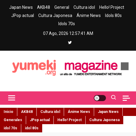
Skip
Japan News
AKB48
General
Cultura idol
Hello! Project
to
JPop actual
Cultura Japonesa
Ánime News
Idols 80s
content
Idols 70s
07 Ago, 2026
12:57:42 AM
Yumeki Magazine
Jpop y musica idol – Tu portal de jpop, movimiento idol y cultura
japonesa en español
Inicio
AKB48
Cultura idol
Ánime News
Japan News
Generales
JPop actual
Hello! Project
Cultura Japonesa
idol 70s
idol 80s