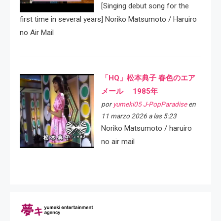
[Singing debut song for the
first time in several years] Noriko Matsumoto / Haruiro
no Air Mail
「HQ」松本典子 春色のエア
メール 1985年
por
yumeki05 J-PopParadise
en
11 marzo 2026 a las 5:23
Noriko Matsumoto / haruiro
no air mail