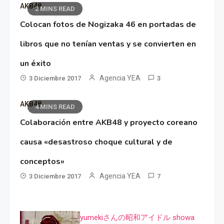
AKB48
2 MINS READ
Colocan fotos de Nogizaka 46 en portadas de
libros que no tenían ventas y se convierten en
un éxito
Agencia YEA
3 Diciembre 2017
3
AKB48
4 MINS READ
Colaboración entre AKB48 y proyecto coreano
causa «desastroso choque cultural y de
conceptos»
Agencia YEA
3 Diciembre 2017
7
yumekiさんの昭和アイドル showa