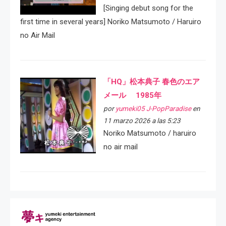
[Singing debut song for the
first time in several years] Noriko Matsumoto / Haruiro
no Air Mail
「HQ」松本典子 春色のエア
メール 1985年
por
yumeki05 J-PopParadise
en
11 marzo 2026 a las 5:23
Noriko Matsumoto / haruiro
no air mail