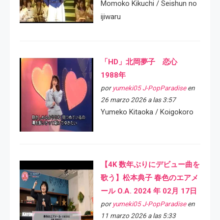
Momoko Kikuchi / Seishun no
ijiwaru
「HD」北岡夢子 恋心
1988年
por
yumeki05 J-PopParadise
en
26 marzo 2026 a las 3:57
Yumeko Kitaoka / Koigokoro
【4K 数年ぶりにデビュー曲を
歌う】松本典子 春色のエアメ
ール O.A. 2024 年 02月 17日
por
yumeki05 J-PopParadise
en
11 marzo 2026 a las 5:33