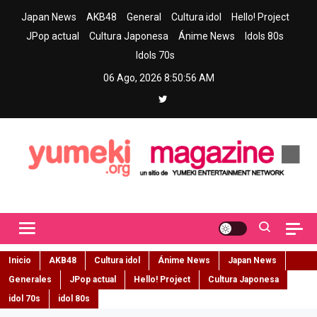
Skip
Japan News
AKB48
General
Cultura idol
Hello! Project
to
JPop actual
Cultura Japonesa
Ánime News
Idols 80s
content
Idols 70s
06 Ago, 2026
8:50:58 AM
Yumeki Magazine
Jpop y musica idol – Tu portal de jpop, movimiento idol y cultura
japonesa en español
Inicio
AKB48
Cultura idol
Ánime News
Japan News
Generales
JPop actual
Hello! Project
Cultura Japonesa
idol 70s
idol 80s