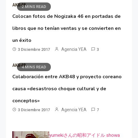
AKB48
2 MINS READ
Colocan fotos de Nogizaka 46 en portadas de
libros que no tenían ventas y se convierten en
un éxito
Agencia YEA
3 Diciembre 2017
3
AKB48
4 MINS READ
Colaboración entre AKB48 y proyecto coreano
causa «desastroso choque cultural y de
conceptos»
Agencia YEA
3 Diciembre 2017
7
yumekiさんの昭和アイドル showa