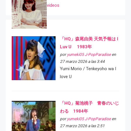
videos
「HQ」森尾由美 天気予報は I
Luv U 1983年
por
yumeki05 J-PopParadise
en
27 marzo 2026 a las 3:44
Yumi Morio / Tenkeyoho wa I
love U
「HQ」菊池桃子 青春のいじ
わる 1984年
por
yumeki05 J-PopParadise
en
27 marzo 2026 a las 2:51