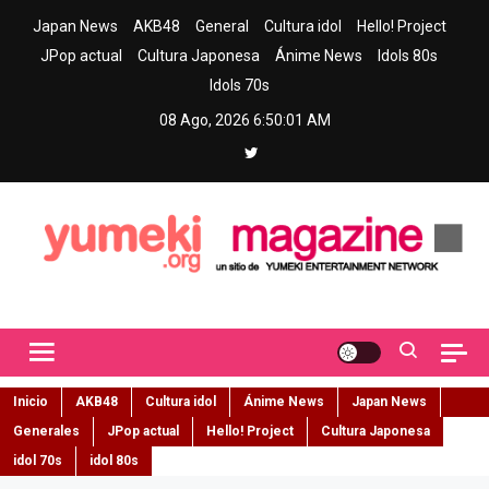
Skip
Japan News
AKB48
General
Cultura idol
Hello! Project
to
JPop actual
Cultura Japonesa
Ánime News
Idols 80s
content
Idols 70s
08 Ago, 2026
6:50:02 AM
Yumeki Magazine
Jpop y musica idol – Tu portal de jpop, movimiento idol y cultura
japonesa en español
Inicio
AKB48
Cultura idol
Ánime News
Japan News
Generales
JPop actual
Hello! Project
Cultura Japonesa
idol 70s
idol 80s