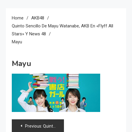
Home
AKB48
Quinto Sencillo De Mayu Watanabe, AKB En «Flyff All
Stars» Y News 48
Mayu
Mayu
Navegación
Previous:
Quinto sencillo de Mayu Watanabe, AKB en «Flyff All Stars» y news 48