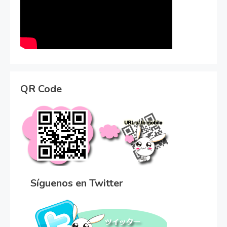
QR Code
Síguenos en Twitter