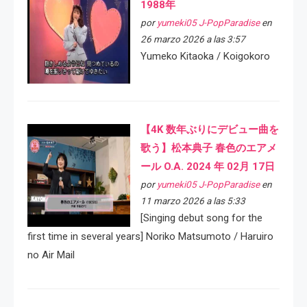
1988年
por
yumeki05 J-PopParadise
en
26 marzo 2026 a las 3:57
Yumeko Kitaoka / Koigokoro
【4K 数年ぶりにデビュー曲を
歌う】松本典子 春色のエアメ
ール O.A. 2024 年 02月 17日
por
yumeki05 J-PopParadise
en
11 marzo 2026 a las 5:33
[Singing debut song for the
first time in several years] Noriko Matsumoto / Haruiro
no Air Mail