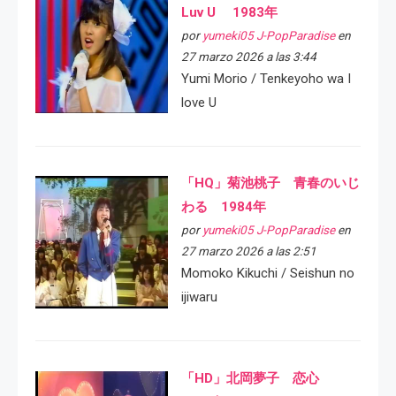
Luv U 1983年
por
yumeki05 J-PopParadise
en
27 marzo 2026 a las 3:44
Yumi Morio / Tenkeyoho wa I
love U
「HQ」菊池桃子 青春のいじ
わる 1984年
por
yumeki05 J-PopParadise
en
27 marzo 2026 a las 2:51
Momoko Kikuchi / Seishun no
ijiwaru
「HD」北岡夢子 恋心