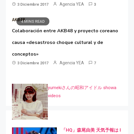
Agencia YEA
3 Diciembre 2017
3
AKB48
4 MINS READ
Colaboración entre AKB48 y proyecto coreano
causa «desastroso choque cultural y de
conceptos»
Agencia YEA
3 Diciembre 2017
7
yumekiさんの昭和アイドル showa
videos
「HQ」森尾由美 天気予報は I