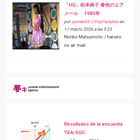
「HQ」松本典子 春色のエア
メール 1985年
por
yumeki05 J-PopParadise
en
11 marzo 2026 a las 5:23
Noriko Matsumoto / haruiro
no air mail
Resultados de la encuesta
YEA-SGC