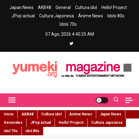
Skip
Japan News
AKB48
General
Cultura idol
Hello! Project
to
JPop actual
Cultura Japonesa
Ánime News
Idols 80s
content
Idols 70s
07 Ago, 2026
4:40:26 AM
Yumeki Magazine
Jpop y musica idol – Tu portal de jpop, movimiento idol y cultura
japonesa en español
Inicio
AKB48
Cultura idol
Ánime News
Japan News
Generales
JPop actual
Hello! Project
Cultura Japonesa
idol 70s
idol 80s