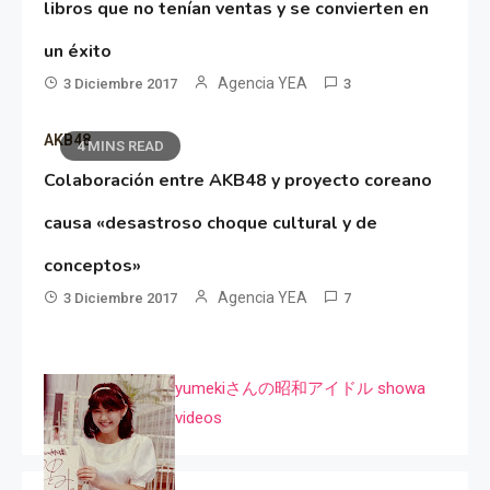
libros que no tenían ventas y se convierten en
un éxito
Agencia YEA
3 Diciembre 2017
3
AKB48
4 MINS READ
Colaboración entre AKB48 y proyecto coreano
causa «desastroso choque cultural y de
conceptos»
Agencia YEA
3 Diciembre 2017
7
yumekiさんの昭和アイドル showa
videos