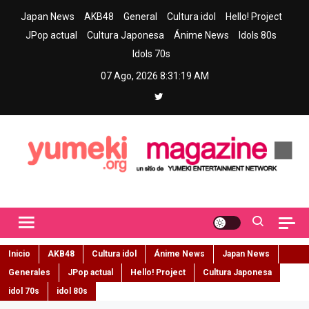
Skip
Japan News
AKB48
General
Cultura idol
Hello! Project
to
JPop actual
Cultura Japonesa
Ánime News
Idols 80s
content
Idols 70s
07 Ago, 2026
8:31:20 AM
Yumeki Magazine
Jpop y musica idol – Tu portal de jpop, movimiento idol y cultura
japonesa en español
Inicio
AKB48
Cultura idol
Ánime News
Japan News
Generales
JPop actual
Hello! Project
Cultura Japonesa
idol 70s
idol 80s