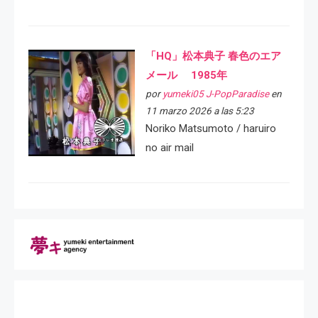
「HQ」松本典子 春色のエア
メール 1985年
por
yumeki05 J-PopParadise
en
11 marzo 2026 a las 5:23
Noriko Matsumoto / haruiro
no air mail