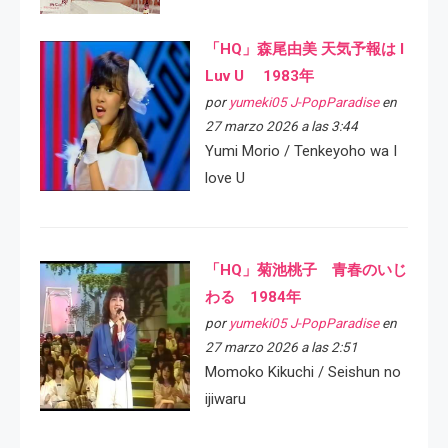
「HQ」森尾由美 天気予報は I
Luv U 1983年
por
yumeki05 J-PopParadise
en
27 marzo 2026 a las 3:44
Yumi Morio / Tenkeyoho wa I
love U
「HQ」菊池桃子 青春のいじ
わる 1984年
por
yumeki05 J-PopParadise
en
27 marzo 2026 a las 2:51
Momoko Kikuchi / Seishun no
ijiwaru