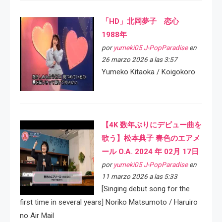
「HD」北岡夢子 恋心
1988年
por
yumeki05 J-PopParadise
en
26 marzo 2026 a las 3:57
Yumeko Kitaoka / Koigokoro
【4K 数年ぶりにデビュー曲を
歌う】松本典子 春色のエアメ
ール O.A. 2024 年 02月 17日
por
yumeki05 J-PopParadise
en
11 marzo 2026 a las 5:33
[Singing debut song for the
first time in several years] Noriko Matsumoto / Haruiro
no Air Mail