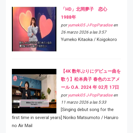
「HD」北岡夢子 恋心
1988年
por
yumeki05 J-PopParadise
en
26 marzo 2026 a las 3:57
Yumeko Kitaoka / Koigokoro
【4K 数年ぶりにデビュー曲を
歌う】松本典子 春色のエアメ
ール O.A. 2024 年 02月 17日
por
yumeki05 J-PopParadise
en
11 marzo 2026 a las 5:33
[Singing debut song for the
first time in several years] Noriko Matsumoto / Haruiro
no Air Mail