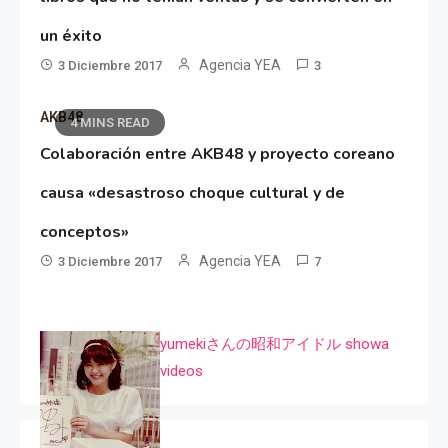
un éxito
Agencia YEA
3 Diciembre 2017
3
AKB48
4 MINS READ
Colaboración entre AKB48 y proyecto coreano
causa «desastroso choque cultural y de
conceptos»
Agencia YEA
3 Diciembre 2017
7
yumekiさんの昭和アイドル showa
videos