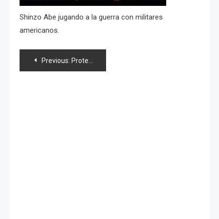
Shinzo Abe jugando a la guerra con militares
americanos.
Navegación
Previous:
Protestan japoneses contra la recientemente dictaminada «Ley de secretos de Estado»
de
entradas