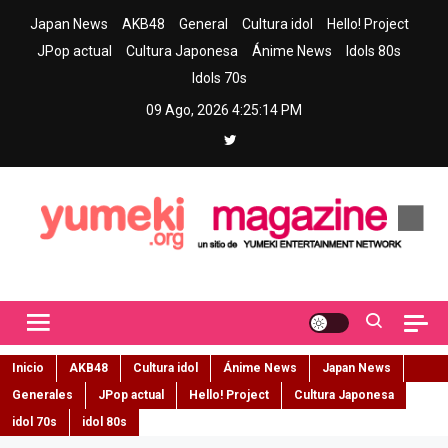
Skip
Japan News
AKB48
General
Cultura idol
Hello! Project
to
JPop actual
Cultura Japonesa
Ánime News
Idols 80s
content
Idols 70s
09 Ago, 2026
4:25:15 PM
Yumeki Magazine
Jpop y musica idol – Tu portal de jpop, movimiento idol y cultura
japonesa en español
Inicio
AKB48
Cultura idol
Ánime News
Japan News
Generales
JPop actual
Hello! Project
Cultura Japonesa
idol 70s
idol 80s