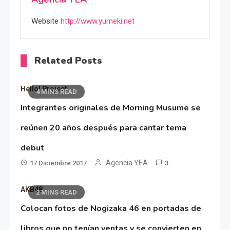
Website
http://www.yumeki.net
Related Posts
Hello! Project
4 MINS READ
Integrantes originales de Morning Musume se
reúnen 20 años después para cantar tema
debut
Agencia YEA
17 Diciembre 2017
3
AKB48
2 MINS READ
Colocan fotos de Nogizaka 46 en portadas de
libros que no tenían ventas y se convierten en