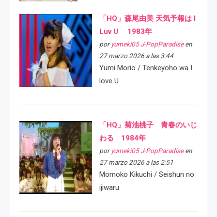
「HQ」森尾由美 天気予報は I
Luv U 1983年
por
yumeki05 J-PopParadise
en
27 marzo 2026 a las 3:44
Yumi Morio / Tenkeyoho wa I
love U
「HQ」菊池桃子 青春のいじ
わる 1984年
por
yumeki05 J-PopParadise
en
27 marzo 2026 a las 2:51
Momoko Kikuchi / Seishun no
ijiwaru