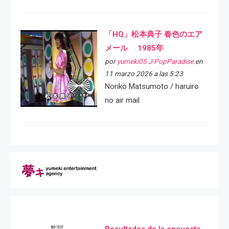
「HQ」松本典子 春色のエア
メール 1985年
por
yumeki05 J-PopParadise
en
11 marzo 2026 a las 5:23
Noriko Matsumoto / haruiro
no air mail