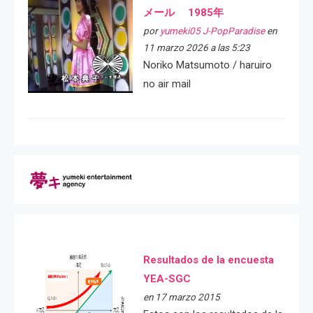
メール 1985年
por
yumeki05 J-PopParadise
en
11 marzo 2026 a las 5:23
Noriko Matsumoto / haruiro
no air mail
Resultados de la encuesta
YEA-SGC
en 17 marzo 2015