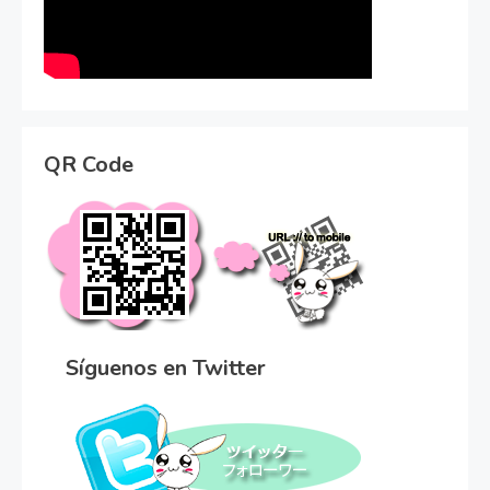
QR Code
Síguenos en Twitter