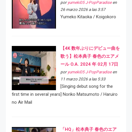
por
yumeki05 J-PopParadise
en
26 marzo 2026 a las 3:57
Yumeko Kitaoka / Koigokoro
【4K 数年ぶりにデビュー曲を
歌う】松本典子 春色のエアメ
ール O.A. 2024 年 02月 17日
por
yumeki05 J-PopParadise
en
11 marzo 2026 a las 5:33
[Singing debut song for the
first time in several years] Noriko Matsumoto / Haruiro
no Air Mail
「HQ」松本典子 春色のエア