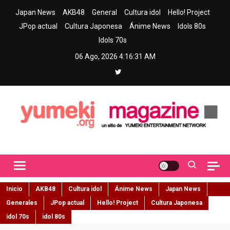
Skip
Japan News
AKB48
General
Cultura idol
Hello! Project
to
JPop actual
Cultura Japonesa
Ánime News
Idols 80s
content
Idols 70s
06 Ago, 2026
4:16:32 AM
Yumeki Magazine
Jpop y musica idol – Tu portal de jpop, movimiento idol y cultura
japonesa en español
Inicio
AKB48
Cultura idol
Ánime News
Japan News
Generales
JPop actual
Hello! Project
Cultura Japonesa
idol 70s
idol 80s