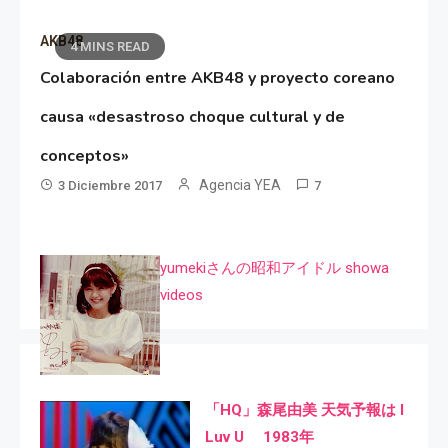
AKB48
4 MINS READ
Colaboración entre AKB48 y proyecto coreano
causa «desastroso choque cultural y de
conceptos»
Agencia YEA
3 Diciembre 2017
7
yumekiさんの昭和アイドル showa
videos
「HQ」森尾由美 天気予報は I
Luv U 1983年