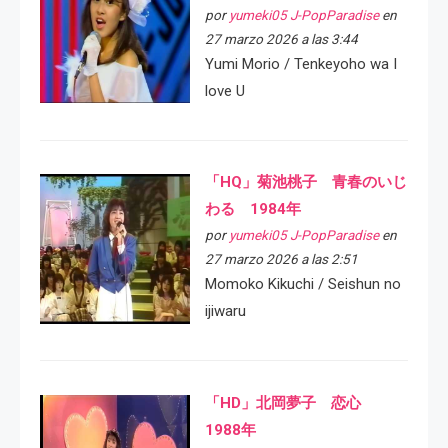
por
yumeki05 J-PopParadise
en
27 marzo 2026 a las 3:44
Yumi Morio / Tenkeyoho wa I
love U
「HQ」菊池桃子 青春のいじ
わる 1984年
por
yumeki05 J-PopParadise
en
27 marzo 2026 a las 2:51
Momoko Kikuchi / Seishun no
ijiwaru
「HD」北岡夢子 恋心
1988年