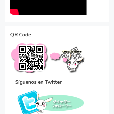
QR Code
Síguenos en Twitter