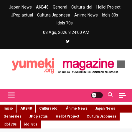
Skip
Japan News
AKB48
General
Cultura idol
Hello! Project
to
JPop actual
Cultura Japonesa
Ánime News
Idols 80s
content
Idols 70s
08 Ago, 2026
8:24:01 AM
Yumeki Magazine
Jpop y musica idol – Tu portal de jpop, movimiento idol y cultura
japonesa en español
Inicio
AKB48
Cultura idol
Ánime News
Japan News
Generales
JPop actual
Hello! Project
Cultura Japonesa
idol 70s
idol 80s