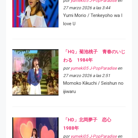
por
yumeki05 J-PopParadise
en
27 marzo 2026 a las 3:44
Yumi Morio / Tenkeyoho wa I
love U
「HQ」菊池桃子 青春のいじ
わる 1984年
por
yumeki05 J-PopParadise
en
27 marzo 2026 a las 2:51
Momoko Kikuchi / Seishun no
ijiwaru
「HD」北岡夢子 恋心
1988年
por
yumeki05 J-PopParadise
en