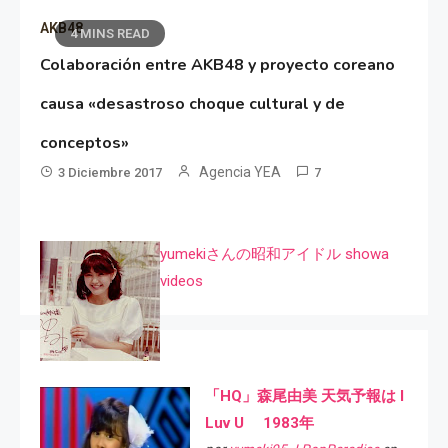
AKB48
4 MINS READ
Colaboración entre AKB48 y proyecto coreano
causa «desastroso choque cultural y de
conceptos»
Agencia YEA
3 Diciembre 2017
7
yumekiさんの昭和アイドル showa
videos
「HQ」森尾由美 天気予報は I
Luv U 1983年