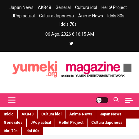
Skip
Japan News
AKB48
General
Cultura idol
Hello! Project
to
JPop actual
Cultura Japonesa
Ánime News
Idols 80s
content
Idols 70s
06 Ago, 2026
6:16:16 AM
Yumeki Magazine
Jpop y musica idol – Tu portal de jpop, movimiento idol y cultura
japonesa en español
Inicio
AKB48
Cultura idol
Ánime News
Japan News
Generales
JPop actual
Hello! Project
Cultura Japonesa
idol 70s
idol 80s