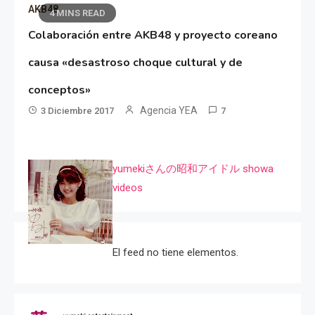
AKB48
4 MINS READ
Colaboración entre AKB48 y proyecto coreano
causa «desastroso choque cultural y de
conceptos»
Agencia YEA
3 Diciembre 2017
7
yumekiさんの昭和アイドル showa
videos
El feed no tiene elementos.