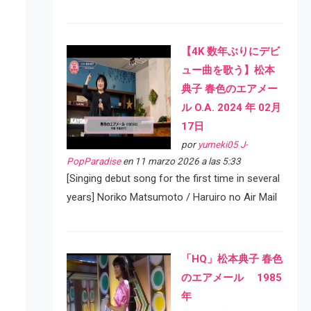
【4K 数年ぶりにデビ
ュー曲を歌う】松本
典子 春色のエアメー
ル O.A. 2024 年 02月
17日
por
yumeki05 J-
PopParadise
en 11 marzo 2026 a las 5:33
[Singing debut song for the first time in several
years] Noriko Matsumoto / Haruiro no Air Mail
「HQ」松本典子 春色
のエアメール 1985
年