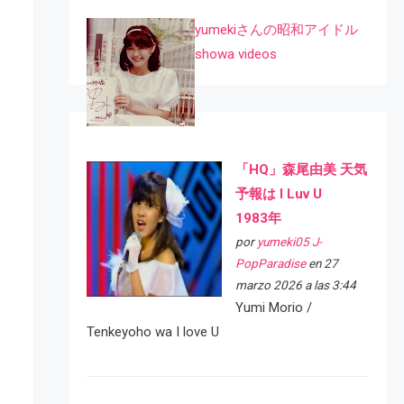
yumekiさんの昭和アイドル
showa videos
「HQ」森尾由美 天気
予報は I Luv U
1983年
por
yumeki05 J-
PopParadise
en 27
marzo 2026 a las 3:44
Yumi Morio /
Tenkeyoho wa I love U