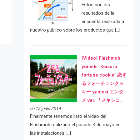
Estos son los
resultados de la
encuesta realizada a
nuestro público sobre los productos que […]
[Video] Flashmob
yumeki "Koisuru
fortune cookie" 恋す
るフォーチュンクッ
キー yumeki エンタ
メ ver. 「メキシコ」
en 15 junio 2014
Finalmente tenemos listo el video del
Flashmob realizado el pasado 4 de mayo en
las instalaciones […]