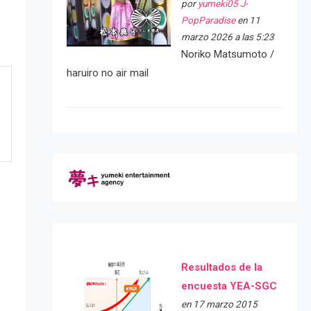
por
yumeki05 J-
PopParadise
en 11
marzo 2026 a las 5:23
Noriko Matsumoto /
haruiro no air mail
Resultados de la
encuesta YEA-SGC
en 17 marzo 2015
e