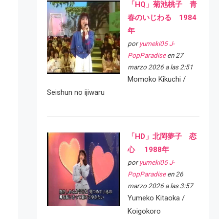
「HQ」菊池桃子 青
春のいじわる 1984
年
por
yumeki05 J-
PopParadise
en 27
marzo 2026 a las 2:51
Momoko Kikuchi /
Seishun no ijiwaru
「HD」北岡夢子 恋
心 1988年
por
yumeki05 J-
PopParadise
en 26
marzo 2026 a las 3:57
Yumeko Kitaoka /
Koigokoro