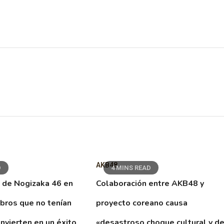
AKB48
D
4 MINS READ
 de Nogizaka 46 en
Colaboración entre AKB48 y
ibros que no tenían
proyecto coreano causa
nvierten en un éxito
«desastroso choque cultural y d