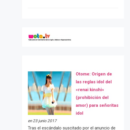
Otome: Orígen de
las reglas idol del
«renai kinshi»
(prohibición del
amor) para señoritas
idol
en 23 junio 2017
Tras el escándalo suscitado por el anuncio de