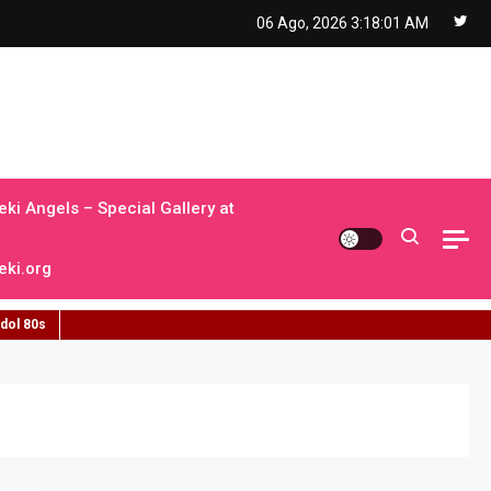
06 Ago, 2026
3:18:02 AM
ki Angels – Special Gallery at
ki.org
idol 80s