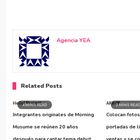
Agencia YEA
Related Posts
Hello! Project
AKB48
4 MINS READ
2 MINS REA
Integrantes originales de Morning
Colocan fotos
Musume se reúnen 20 años
portadas de l
después para cantar tema debut
ventas y se co