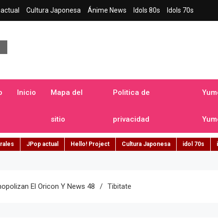
actual
Cultura Japonesa
Ánime News
Idols 80s
Idols 70s
a japonesa en español
o
Inicio
Mapa del
Politica de
Yume
sitio
privacidad
Yume
rales
JPop actual
Hello! Project
Cultura Japonesa
idol 70s
opolizan El Oricon Y News 48
Tibitate