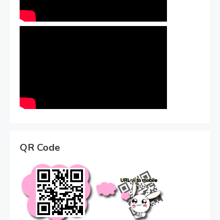
QR Code