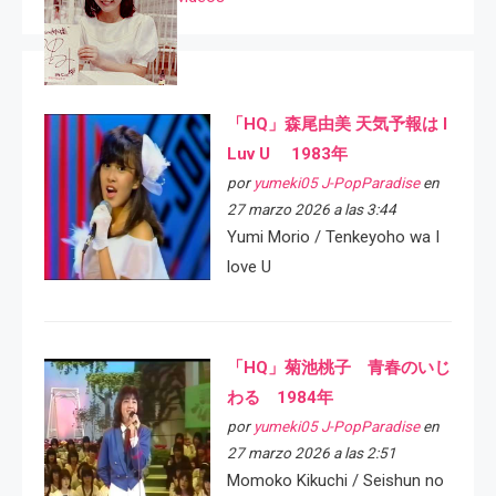
「HQ」森尾由美 天気予報は I
Luv U 1983年
por
yumeki05 J-PopParadise
en
27 marzo 2026 a las 3:44
Yumi Morio / Tenkeyoho wa I
love U
「HQ」菊池桃子 青春のいじ
わる 1984年
por
yumeki05 J-PopParadise
en
27 marzo 2026 a las 2:51
Momoko Kikuchi / Seishun no