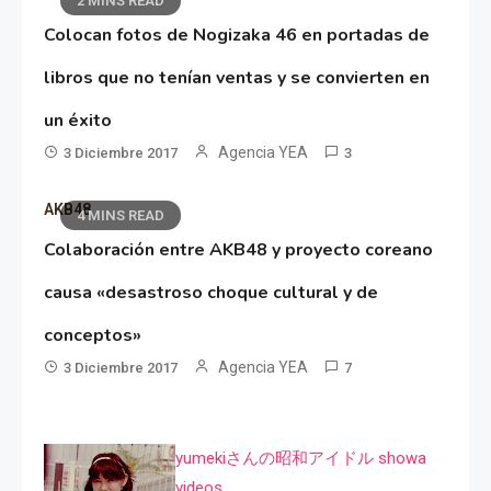
2 MINS READ
Colocan fotos de Nogizaka 46 en portadas de
libros que no tenían ventas y se convierten en
un éxito
Agencia YEA
3 Diciembre 2017
3
AKB48
4 MINS READ
Colaboración entre AKB48 y proyecto coreano
causa «desastroso choque cultural y de
conceptos»
Agencia YEA
3 Diciembre 2017
7
yumekiさんの昭和アイドル showa
videos