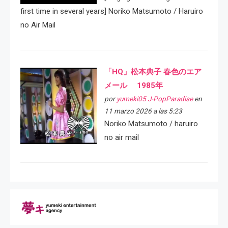
first time in several years] Noriko Matsumoto / Haruiro
no Air Mail
「HQ」松本典子 春色のエア
メール 1985年
por
yumeki05 J-PopParadise
en
11 marzo 2026 a las 5:23
Noriko Matsumoto / haruiro
no air mail