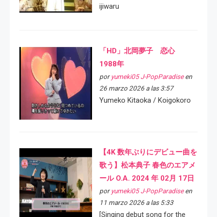
ijiwaru
「HD」北岡夢子 恋心
1988年
por
yumeki05 J-PopParadise
en
26 marzo 2026 a las 3:57
Yumeko Kitaoka / Koigokoro
【4K 数年ぶりにデビュー曲を
歌う】松本典子 春色のエアメ
ール O.A. 2024 年 02月 17日
por
yumeki05 J-PopParadise
en
11 marzo 2026 a las 5:33
[Singing debut song for the