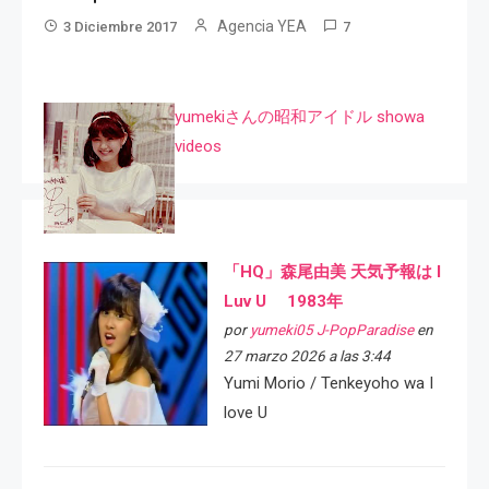
Agencia YEA
3 Diciembre 2017
7
yumekiさんの昭和アイドル showa
videos
「HQ」森尾由美 天気予報は I
Luv U 1983年
por
yumeki05 J-PopParadise
en
27 marzo 2026 a las 3:44
Yumi Morio / Tenkeyoho wa I
love U