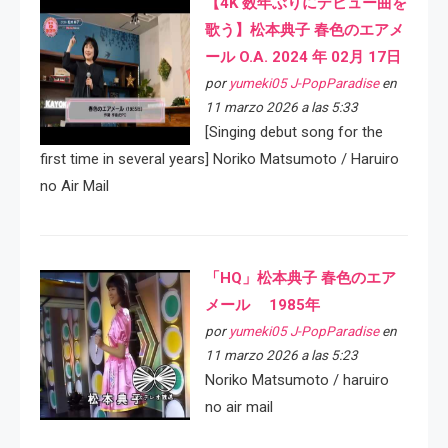
【4K 数年ぶりにデビュー曲を
歌う】松本典子 春色のエアメ
ール O.A. 2024 年 02月 17日
por
yumeki05 J-PopParadise
en
11 marzo 2026 a las 5:33
[Singing debut song for the
first time in several years] Noriko Matsumoto / Haruiro
no Air Mail
「HQ」松本典子 春色のエア
メール 1985年
por
yumeki05 J-PopParadise
en
11 marzo 2026 a las 5:23
Noriko Matsumoto / haruiro
no air mail