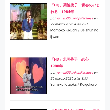
「HQ」菊池桃子 青春のいじ
わる 1984年
por
yumeki05 J-PopParadise
en
27 marzo 2026 a las 2:51
Momoko Kikuchi / Seishun no
ijiwaru
「HD」北岡夢子 恋心
1988年
por
yumeki05 J-PopParadise
en
26 marzo 2026 a las 3:57
Yumeko Kitaoka / Koigokoro