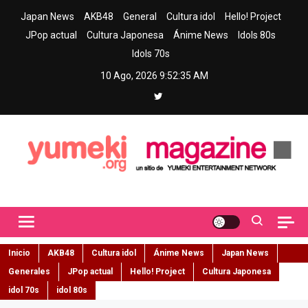
Skip
Japan News
AKB48
General
Cultura idol
Hello! Project
to
JPop actual
Cultura Japonesa
Ánime News
Idols 80s
content
Idols 70s
10 Ago, 2026
9:52:36 AM
Yumeki Magazine
Jpop y musica idol – Tu portal de jpop, movimiento idol y cultura
japonesa en español
Inicio
AKB48
Cultura idol
Ánime News
Japan News
Generales
JPop actual
Hello! Project
Cultura Japonesa
idol 70s
idol 80s