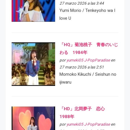
27 marzo 2026 a las 3:44
Yumi Morio / Tenkeyoho wa I
love U
「HQ」菊池桃子 青春のいじ
わる 1984年
por
yumeki05 J-PopParadise
en
27 marzo 2026 a las 2:51
Momoko Kikuchi / Seishun no
ijiwaru
「HD」北岡夢子 恋心
1988年
por
yumeki05 J-PopParadise
en