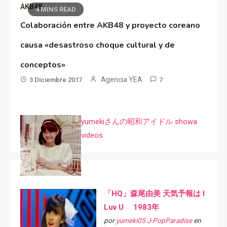
AKB48
4 MINS READ
Colaboración entre AKB48 y proyecto coreano
causa «desastroso choque cultural y de
conceptos»
Agencia YEA
3 Diciembre 2017
7
yumekiさんの昭和アイドル showa
videos
「HQ」森尾由美 天気予報は I
Luv U 1983年
por
yumeki05 J-PopParadise
en