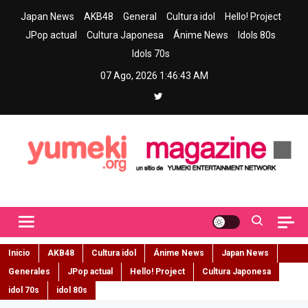
Skip
Japan News
AKB48
General
Cultura idol
Hello! Project
to
JPop actual
Cultura Japonesa
Ánime News
Idols 80s
content
Idols 70s
07 Ago, 2026
1:46:44 AM
Yumeki Magazine
Jpop y musica idol – Tu portal de jpop, movimiento idol y cultura
japonesa en español
Inicio
AKB48
Cultura idol
Ánime News
Japan News
Generales
JPop actual
Hello! Project
Cultura Japonesa
idol 70s
idol 80s