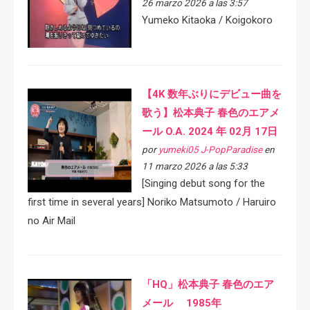
26 marzo 2026 a las 3:57
Yumeko Kitaoka / Koigokoro
【4K 数年ぶりにデビュー曲を
歌う】松本典子 春色のエアメ
ール O.A. 2024 年 02月 17日
por
yumeki05 J-PopParadise
en
11 marzo 2026 a las 5:33
[Singing debut song for the
first time in several years] Noriko Matsumoto / Haruiro
no Air Mail
「HQ」松本典子 春色のエア
メール 1985年