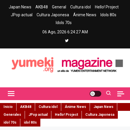
Skip
Japan News
AKB48
General
Cultura idol
Hello! Project
to
JPop actual
Cultura Japonesa
Ánime News
Idols 80s
content
Idols 70s
06 Ago, 2026
6:24:28 AM
Yumeki Magazine
Jpop y musica idol – Tu portal de jpop, movimiento idol y cultura
japonesa en español
Inicio
AKB48
Cultura idol
Ánime News
Japan News
Generales
JPop actual
Hello! Project
Cultura Japonesa
idol 70s
idol 80s