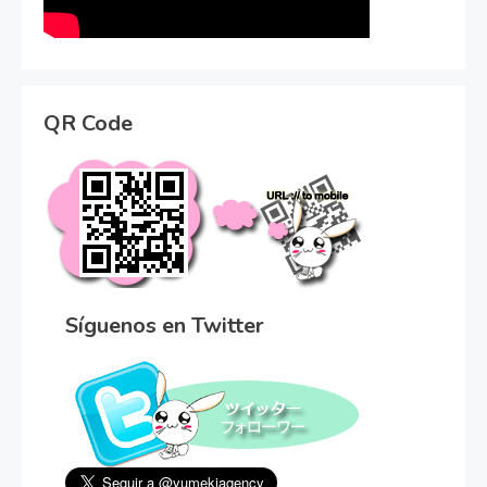
QR Code
Síguenos en Twitter