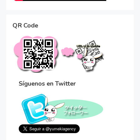
QR Code
Síguenos en Twitter