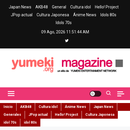
Skip
Japan News
AKB48
General
Cultura idol
Hello! Project
to
JPop actual
Cultura Japonesa
Ánime News
Idols 80s
content
Idols 70s
09 Ago, 2026
11:51:45 AM
Yumeki Magazine
Jpop y musica idol – Tu portal de jpop, movimiento idol y cultura
japonesa en español
Inicio
AKB48
Cultura idol
Ánime News
Japan News
Generales
JPop actual
Hello! Project
Cultura Japonesa
idol 70s
idol 80s