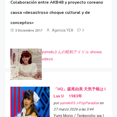
Colaboración entre AKB48 y proyecto coreano
causa «desastroso choque cultural y de
conceptos»
Agencia YEA
3 Diciembre 2017
7
yumekiさんの昭和アイドル showa
videos
「HQ」森尾由美 天気予報は I
Luv U 1983年
por
yumeki05 J-PopParadise
en
27 marzo 2026 a las 3:44
Yumi Morio / Tenkeyoho wa I