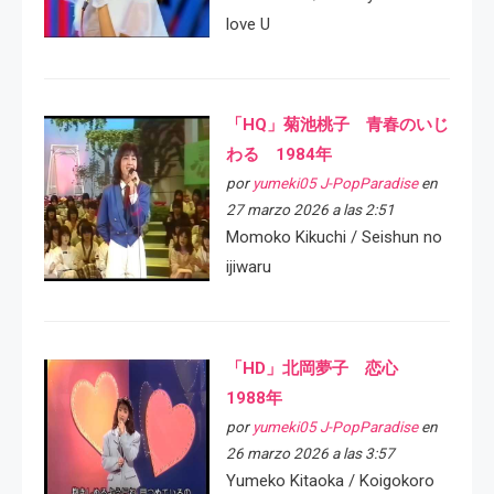
love U
「HQ」菊池桃子 青春のいじ
わる 1984年
por
yumeki05 J-PopParadise
en
27 marzo 2026 a las 2:51
Momoko Kikuchi / Seishun no
ijiwaru
「HD」北岡夢子 恋心
1988年
por
yumeki05 J-PopParadise
en
26 marzo 2026 a las 3:57
Yumeko Kitaoka / Koigokoro