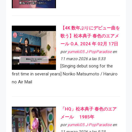
【4K 数年ぶりにデビュー曲を
歌う】松本典子 春色のエアメ
ール O.A. 2024 年 02月 17日
por
yumeki05 J-PopParadise
en
11 marzo 2026 a las 5:33
[Singing debut song for the
first time in several years] Noriko Matsumoto / Haruiro
no Air Mail
「HQ」松本典子 春色のエア
メール 1985年
por
yumeki05 J-PopParadise
en
11 marzo 2026 a las 5:23