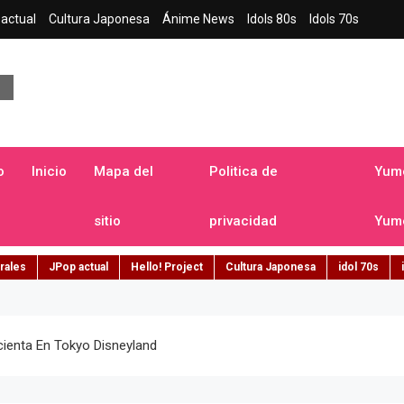
actual
Cultura Japonesa
Ánime News
Idols 80s
Idols 70s
a japonesa en español
o
Inicio
Mapa del
Politica de
Yume
sitio
privacidad
Yume
rales
JPop actual
Hello! Project
Cultura Japonesa
idol 70s
cienta En Tokyo Disneyland