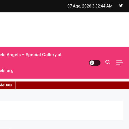
07 Ago, 2026
3:32:45 AM
ki Angels – Special Gallery at
ki.org
idol 80s