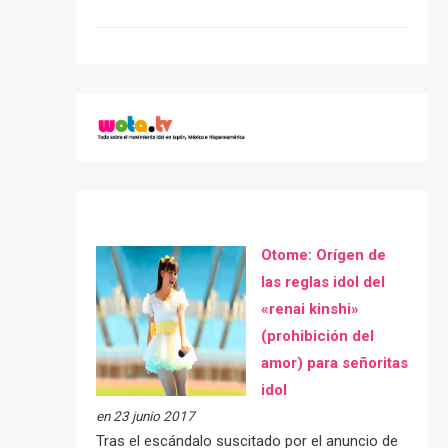
Otome: Orígen de
las reglas idol del
«renai kinshi»
(prohibición del
amor) para señoritas
idol
en 23 junio 2017
Tras el escándalo suscitado por el anuncio de