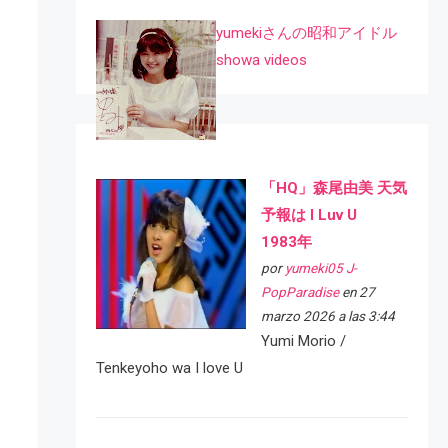
yumekiさんの昭和アイドル
showa videos
「HQ」森尾由美 天気
予報は I Luv U
1983年
por
yumeki05 J-
PopParadise
en 27
marzo 2026 a las 3:44
Yumi Morio /
Tenkeyoho wa I love U