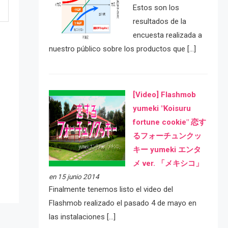
Estos son los
resultados de la
encuesta realizada a
nuestro público sobre los productos que […]
[Video] Flashmob
yumeki "Koisuru
fortune cookie" 恋す
e
るフォーチュンクッ
キー yumeki エンタ
メ ver. 「メキシコ」
en 15 junio 2014
Finalmente tenemos listo el video del
Flashmob realizado el pasado 4 de mayo en
las instalaciones […]