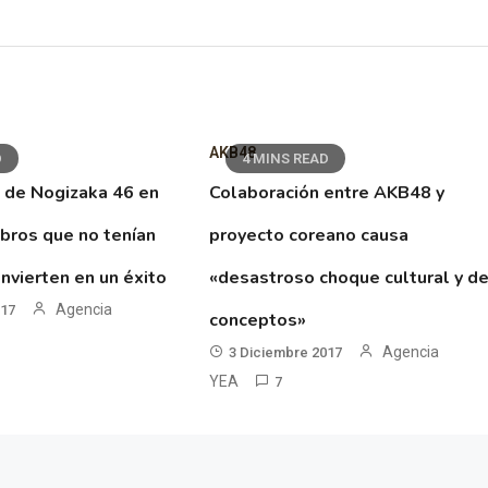
AKB48
D
4 MINS READ
 de Nogizaka 46 en
Colaboración entre AKB48 y
ibros que no tenían
proyecto coreano causa
nvierten en un éxito
«desastroso choque cultural y d
Agencia
017
conceptos»
Agencia
3 Diciembre 2017
YEA
7