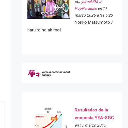
por
yumeki05 J-
PopParadise
en 11
marzo 2026 a las 5:23
Noriko Matsumoto /
haruiro no air mail
Resultados de la
encuesta YEA-SGC
en 17 marzo 2015