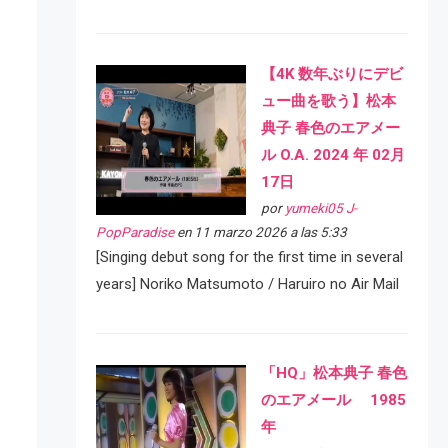
【4K 数年ぶりにデビ
ュー曲を歌う】松本
典子 春色のエアメー
ル O.A. 2024 年 02月
17日
por
yumeki05 J-
PopParadise
en 11 marzo 2026 a las 5:33
[Singing debut song for the first time in several
years] Noriko Matsumoto / Haruiro no Air Mail
「HQ」松本典子 春色
のエアメール 1985
年