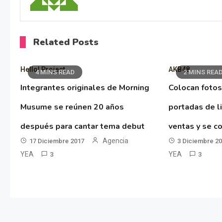
Related Posts
Hello! Project
AKB48
4 MINS READ
2 MINS REA
Integrantes originales de Morning
Colocan fotos
Musume se reúnen 20 años
portadas de l
después para cantar tema debut
ventas y se co
Agencia
17 Diciembre 2017
3 Diciembre 2
YEA
YEA
3
3