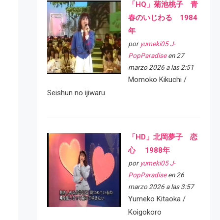
「HQ」菊池桃子 青
春のいじわる 1984
年
por
yumeki05 J-
PopParadise
en 27
marzo 2026 a las 2:51
Momoko Kikuchi /
Seishun no ijiwaru
「HD」北岡夢子 恋
心 1988年
por
yumeki05 J-
PopParadise
en 26
marzo 2026 a las 3:57
Yumeko Kitaoka /
Koigokoro