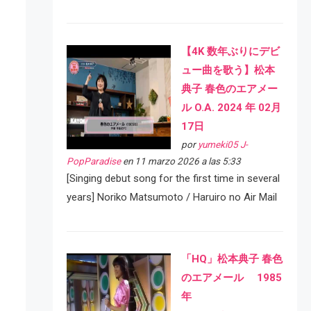
【4K 数年ぶりにデビ
ュー曲を歌う】松本
典子 春色のエアメー
ル O.A. 2024 年 02月
17日
por
yumeki05 J-
PopParadise
en 11 marzo 2026 a las 5:33
[Singing debut song for the first time in several
years] Noriko Matsumoto / Haruiro no Air Mail
「HQ」松本典子 春色
のエアメール 1985
年