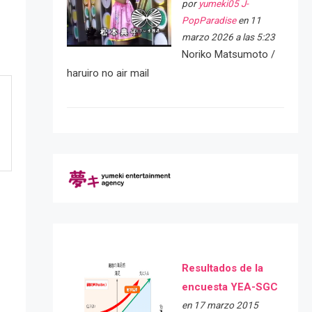
por
yumeki05 J-
PopParadise
en 11
marzo 2026 a las 5:23
Noriko Matsumoto /
haruiro no air mail
Resultados de la
encuesta YEA-SGC
en 17 marzo 2015