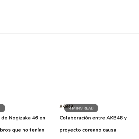
AKB48
D
4 MINS READ
 de Nogizaka 46 en
Colaboración entre AKB48 y
ibros que no tenían
proyecto coreano causa