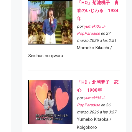
「HQ」菊池桃子 青
春のいじわる 1984
年
por
yumeki05 J-
PopParadise
en 27
marzo 2026 a las 2:51
Momoko Kikuchi /
Seishun no ijiwaru
「HD」北岡夢子 恋
心 1988年
por
yumeki05 J-
PopParadise
en 26
marzo 2026 a las 3:57
Yumeko Kitaoka /
Koigokoro