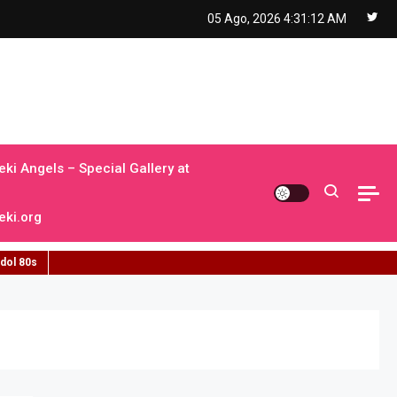
05 Ago, 2026
4:31:13 AM
ki Angels – Special Gallery at
ki.org
idol 80s