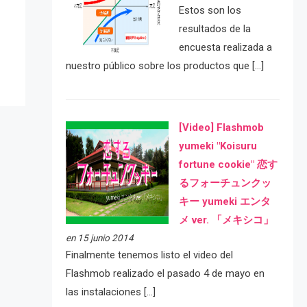
e
Estos son los
resultados de la
encuesta realizada a
nuestro público sobre los productos que […]
[Video] Flashmob
yumeki "Koisuru
fortune cookie" 恋す
るフォーチュンクッ
キー yumeki エンタ
メ ver. 「メキシコ」
en 15 junio 2014
Finalmente tenemos listo el video del
Flashmob realizado el pasado 4 de mayo en
las instalaciones […]