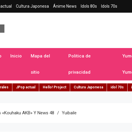
actual
Cultura Japonesa
Ánime News
Idols 80s
Idols 70s
a japonesa en español
o
Inicio
Mapa del
Politica de
Yume
sitio
privacidad
Yume
rales
JPop actual
Hello! Project
Cultura Japonesa
idol 70s
os «Kouhaku AKB» Y News 48
Yuibaile