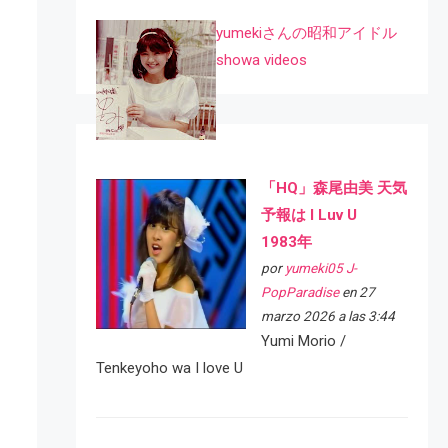
yumekiさんの昭和アイドル
showa videos
「HQ」森尾由美 天気
予報は I Luv U
1983年
por
yumeki05 J-
PopParadise
en 27
marzo 2026 a las 3:44
Yumi Morio /
Tenkeyoho wa I love U