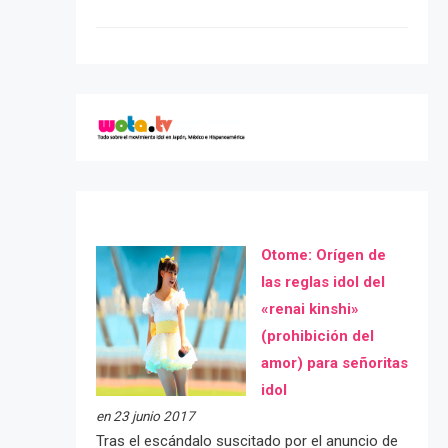
Otome: Orígen de
las reglas idol del
«renai kinshi»
(prohibición del
amor) para señoritas
idol
en 23 junio 2017
Tras el escándalo suscitado por el anuncio de