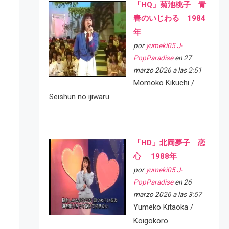
「HQ」菊池桃子 青
春のいじわる 1984
年
por
yumeki05 J-
PopParadise
en 27
marzo 2026 a las 2:51
Momoko Kikuchi /
Seishun no ijiwaru
「HD」北岡夢子 恋
心 1988年
por
yumeki05 J-
PopParadise
en 26
marzo 2026 a las 3:57
Yumeko Kitaoka /
Koigokoro