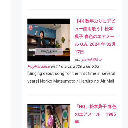
【4K 数年ぶりにデビ
ュー曲を歌う】松本
典子 春色のエアメー
ル O.A. 2024 年 02月
17日
por
yumeki05 J-
PopParadise
en 11 marzo 2026 a las 5:33
[Singing debut song for the first time in several
years] Noriko Matsumoto / Haruiro no Air Mail
「HQ」松本典子 春色
のエアメール 1985
年