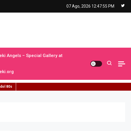
07 Ago, 2026
12:47:56 PM
ki Angels – Special Gallery at
ki.org
idol 80s