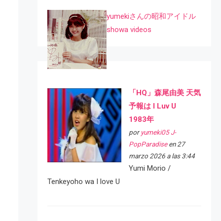
yumekiさんの昭和アイドル
showa videos
「HQ」森尾由美 天気
予報は I Luv U
1983年
por
yumeki05 J-
PopParadise
en 27
marzo 2026 a las 3:44
Yumi Morio /
Tenkeyoho wa I love U