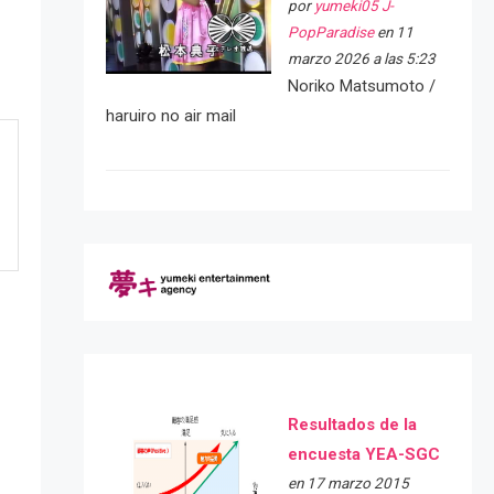
por
yumeki05 J-
PopParadise
en 11
marzo 2026 a las 5:23
Noriko Matsumoto /
haruiro no air mail
Resultados de la
encuesta YEA-SGC
en 17 marzo 2015