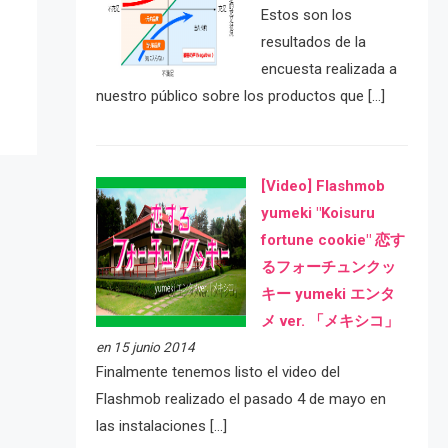
e
Estos son los
resultados de la
encuesta realizada a
nuestro público sobre los productos que […]
[Video] Flashmob
yumeki "Koisuru
fortune cookie" 恋す
るフォーチュンクッ
キー yumeki エンタ
メ ver. 「メキシコ」
en 15 junio 2014
Finalmente tenemos listo el video del
Flashmob realizado el pasado 4 de mayo en
las instalaciones […]