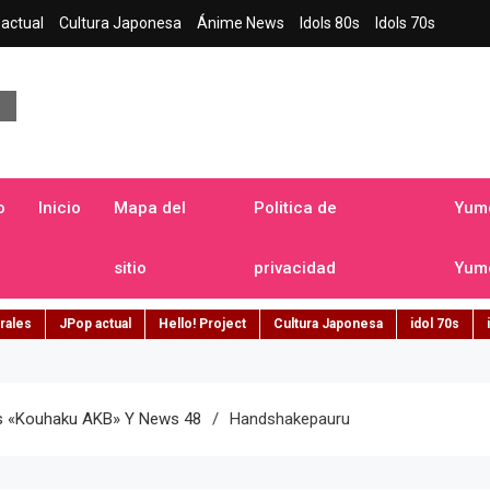
actual
Cultura Japonesa
Ánime News
Idols 80s
Idols 70s
a japonesa en español
o
Inicio
Mapa del
Politica de
Yume
sitio
privacidad
Yume
rales
JPop actual
Hello! Project
Cultura Japonesa
idol 70s
os «Kouhaku AKB» Y News 48
Handshakepauru