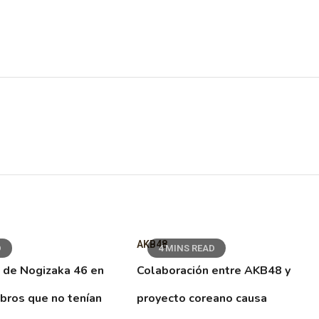
AKB48
D
4 MINS READ
 de Nogizaka 46 en
Colaboración entre AKB48 y
ibros que no tenían
proyecto coreano causa