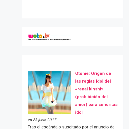
Otome: Orígen de
las reglas idol del
«renai kinshi»
(prohibición del
amor) para señoritas
idol
en 23 junio 2017
Tras el escándalo suscitado por el anuncio de