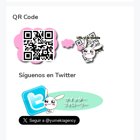
QR Code
Síguenos en Twitter