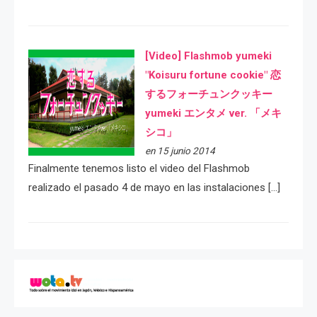
[Video] Flashmob yumeki
"Koisuru fortune cookie" 恋
するフォーチュンクッキー
yumeki エンタメ ver. 「メキ
シコ」
en 15 junio 2014
Finalmente tenemos listo el video del Flashmob
realizado el pasado 4 de mayo en las instalaciones […]