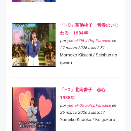
「HQ」菊池桃子 青春のいじ
わる 1984年
por
yumeki05 J-PopParadise
en
27 marzo 2026 a las 2:51
Momoko Kikuchi / Seishun no
ijiwaru
「HD」北岡夢子 恋心
1988年
por
yumeki05 J-PopParadise
en
26 marzo 2026 a las 3:57
Yumeko Kitaoka / Koigokoro