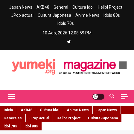
Skip
Japan News
AKB48
General
Cultura idol
Hello! Project
to
JPop actual
Cultura Japonesa
Ánime News
Idols 80s
content
Idols 70s
10 Ago, 2026
12:09:00 PM
Yumeki Magazine
Jpop y musica idol – Tu portal de jpop, movimiento idol y cultura
japonesa en español
Inicio
AKB48
Cultura idol
Ánime News
Japan News
Generales
JPop actual
Hello! Project
Cultura Japonesa
idol 70s
idol 80s