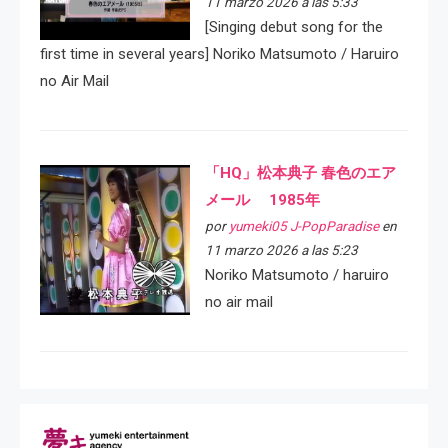
11 marzo 2026 a las 5:33
[Singing debut song for the
first time in several years] Noriko Matsumoto / Haruiro
no Air Mail
「HQ」松本典子 春色のエア
メール 1985年
por
yumeki05 J-PopParadise
en
11 marzo 2026 a las 5:23
Noriko Matsumoto / haruiro
no air mail