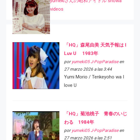
yumekiさんの昭和アイドル showa
videos
「HQ」森尾由美 天気予報は I
Luv U 1983年
por
yumeki05 J-PopParadise
en
27 marzo 2026 a las 3:44
Yumi Morio / Tenkeyoho wa I
love U
「HQ」菊池桃子 青春のいじ
わる 1984年
por
yumeki05 J-PopParadise
en
27 marzo 2026 a las 2:51