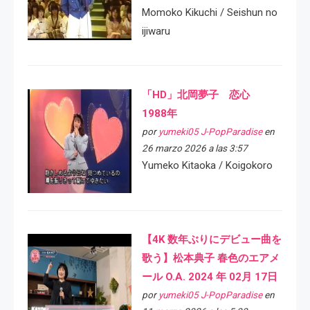
Momoko Kikuchi / Seishun no
ijiwaru
「HD」北岡夢子 恋心
1988年
por
yumeki05 J-PopParadise
en
26 marzo 2026 a las 3:57
Yumeko Kitaoka / Koigokoro
【4K 数年ぶりにデビュー曲を
歌う】松本典子 春色のエアメ
ール O.A. 2024 年 02月 17日
por
yumeki05 J-PopParadise
en