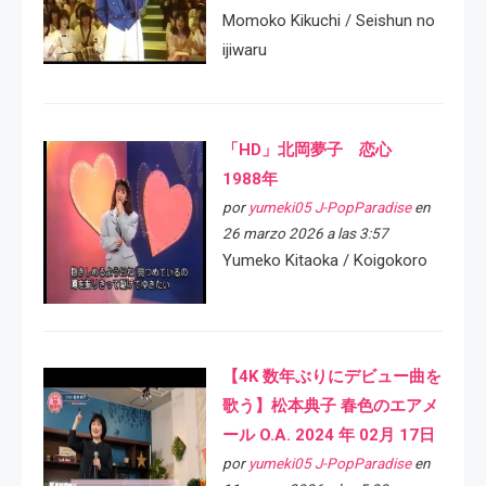
Momoko Kikuchi / Seishun no
ijiwaru
「HD」北岡夢子 恋心
1988年
por
yumeki05 J-PopParadise
en
26 marzo 2026 a las 3:57
Yumeko Kitaoka / Koigokoro
【4K 数年ぶりにデビュー曲を
歌う】松本典子 春色のエアメ
ール O.A. 2024 年 02月 17日
por
yumeki05 J-PopParadise
en