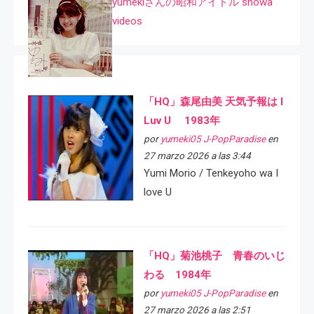
yumekiさんの昭和アイドル showa
videos
「HQ」森尾由美 天気予報は I
Luv U 1983年
por
yumeki05 J-PopParadise
en
27 marzo 2026 a las 3:44
Yumi Morio / Tenkeyoho wa I
love U
「HQ」菊池桃子 青春のいじ
わる 1984年
por
yumeki05 J-PopParadise
en
27 marzo 2026 a las 2:51