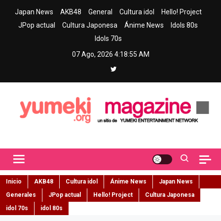
Skip
Japan News
AKB48
General
Cultura idol
Hello! Project
to
JPop actual
Cultura Japonesa
Ánime News
Idols 80s
content
Idols 70s
07 Ago, 2026
4:18:56 AM
Yumeki Magazine
Jpop y musica idol – Tu portal de jpop, movimiento idol y cultura
japonesa en español
Inicio
AKB48
Cultura idol
Ánime News
Japan News
Generales
JPop actual
Hello! Project
Cultura Japonesa
idol 70s
idol 80s