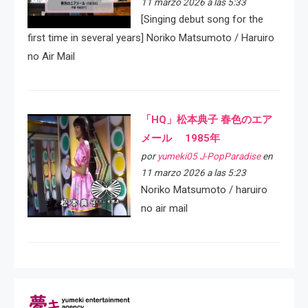
11 marzo 2026 a las 5:33
[Singing debut song for the
first time in several years] Noriko Matsumoto / Haruiro
no Air Mail
「HQ」松本典子 春色のエア
メール 1985年
por
yumeki05 J-PopParadise
en
11 marzo 2026 a las 5:23
Noriko Matsumoto / haruiro
no air mail