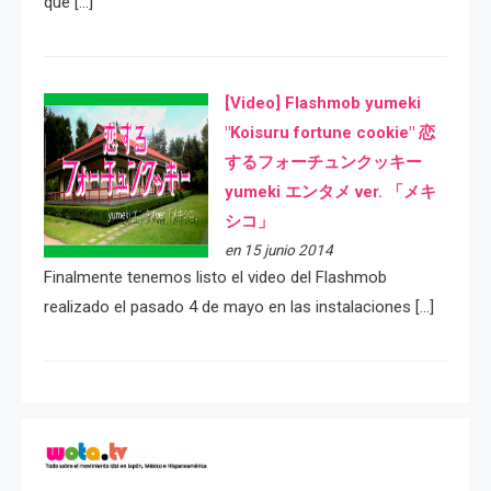
que […]
[Video] Flashmob yumeki
"Koisuru fortune cookie" 恋
するフォーチュンクッキー
yumeki エンタメ ver. 「メキ
シコ」
en 15 junio 2014
Finalmente tenemos listo el video del Flashmob
realizado el pasado 4 de mayo en las instalaciones […]