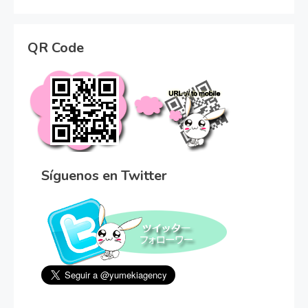
QR Code
Síguenos en Twitter