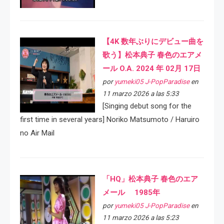
【4K 数年ぶりにデビュー曲を
歌う】松本典子 春色のエアメ
ール O.A. 2024 年 02月 17日
por
yumeki05 J-PopParadise
en
11 marzo 2026 a las 5:33
[Singing debut song for the
first time in several years] Noriko Matsumoto / Haruiro
no Air Mail
「HQ」松本典子 春色のエア
メール 1985年
por
yumeki05 J-PopParadise
en
11 marzo 2026 a las 5:23