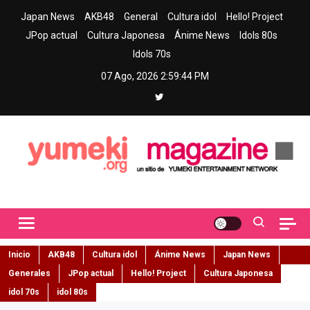
Skip
Japan News
AKB48
General
Cultura idol
Hello! Project
to
JPop actual
Cultura Japonesa
Ánime News
Idols 80s
content
Idols 70s
07 Ago, 2026
2:59:45 PM
Yumeki Magazine
Jpop y musica idol – Tu portal de jpop, movimiento idol y cultura
japonesa en español
Inicio
AKB48
Cultura idol
Ánime News
Japan News
Generales
JPop actual
Hello! Project
Cultura Japonesa
idol 70s
idol 80s