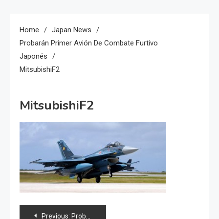
Home
Japan News
Probarán Primer Avión De Combate Furtivo
Japonés
MitsubishiF2
MitsubishiF2
Navegación
Previous:
Probarán primer avión de combate furtivo japonés