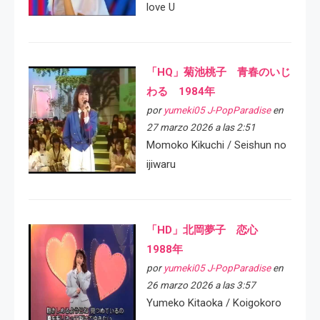
love U
「HQ」菊池桃子 青春のいじ
わる 1984年
por
yumeki05 J-PopParadise
en
27 marzo 2026 a las 2:51
Momoko Kikuchi / Seishun no
ijiwaru
「HD」北岡夢子 恋心
1988年
por
yumeki05 J-PopParadise
en
26 marzo 2026 a las 3:57
Yumeko Kitaoka / Koigokoro