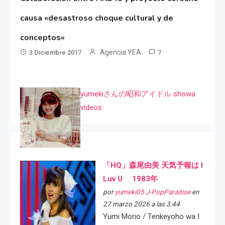
causa «desastroso choque cultural y de
conceptos»
Agencia YEA
3 Diciembre 2017
7
yumekiさんの昭和アイドル showa
videos
「HQ」森尾由美 天気予報は I
Luv U 1983年
por
yumeki05 J-PopParadise
en
27 marzo 2026 a las 3:44
Yumi Morio / Tenkeyoho wa I