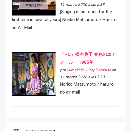
11 marzo 2026 a las 5:33
[Singing debut song for the
first time in several years] Noriko Matsumoto / Haruiro
no Air Mail
「HQ」松本典子 春色のエア
メール 1985年
por
yumeki05 J-PopParadise
en
11 marzo 2026 a las 5:23
Noriko Matsumoto / haruiro
no air mail