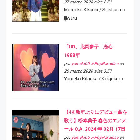
27 marzo 2026 a las 2:51
Momoko Kikuchi / Seishun no
ijiwaru
「HD」北岡夢子 恋心
1988年
por
yumeki05 J-PopParadise
en
26 marzo 2026 a las 3:57
Yumeko Kitaoka / Koigokoro
【4K 数年ぶりにデビュー曲を
歌う】松本典子 春色のエアメ
ール O.A. 2024 年 02月 17日
por
yumeki05 J-PopParadise
en