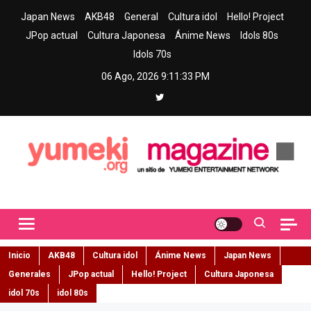
Skip
Japan News
AKB48
General
Cultura idol
Hello! Project
to
JPop actual
Cultura Japonesa
Ánime News
Idols 80s
content
Idols 70s
06 Ago, 2026
9:11:34 PM
Yumeki Magazine
Jpop y musica idol – Tu portal de jpop, movimiento idol y cultura
japonesa en español
Inicio
AKB48
Cultura idol
Ánime News
Japan News
Generales
JPop actual
Hello! Project
Cultura Japonesa
idol 70s
idol 80s