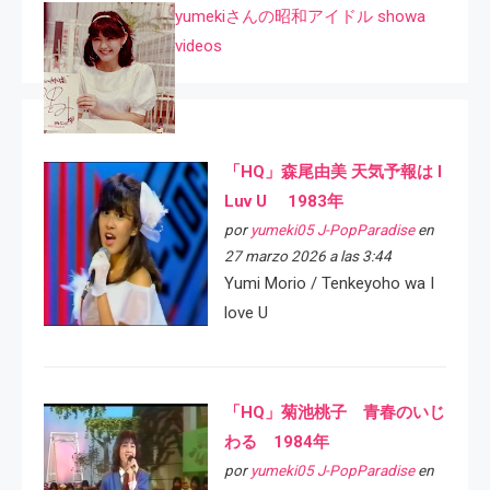
yumekiさんの昭和アイドル showa
videos
「HQ」森尾由美 天気予報は I
Luv U 1983年
por
yumeki05 J-PopParadise
en
27 marzo 2026 a las 3:44
Yumi Morio / Tenkeyoho wa I
love U
「HQ」菊池桃子 青春のいじ
わる 1984年
por
yumeki05 J-PopParadise
en