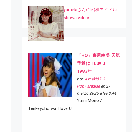
yumekiさんの昭和アイドル
showa videos
「HQ」森尾由美 天気
予報は I Luv U
1983年
por
yumeki05 J-
PopParadise
en 27
marzo 2026 a las 3:44
Yumi Morio /
Tenkeyoho wa I love U