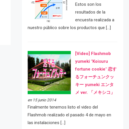
e
Estos son los
resultados de la
encuesta realizada a
nuestro público sobre los productos que […]
[Video] Flashmob
yumeki "Koisuru
fortune cookie" 恋す
るフォーチュンクッ
キー yumeki エンタ
メ ver. 「メキシコ」
en 15 junio 2014
Finalmente tenemos listo el video del
Flashmob realizado el pasado 4 de mayo en
las instalaciones […]