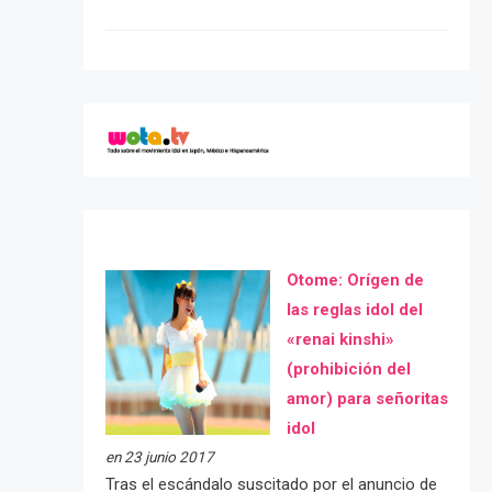
Otome: Orígen de
las reglas idol del
«renai kinshi»
(prohibición del
amor) para señoritas
idol
en 23 junio 2017
Tras el escándalo suscitado por el anuncio de