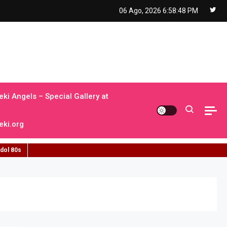
06 Ago, 2026
6:58:49 PM
ki Angels – Special Gallery at
ki.org
idol 80s