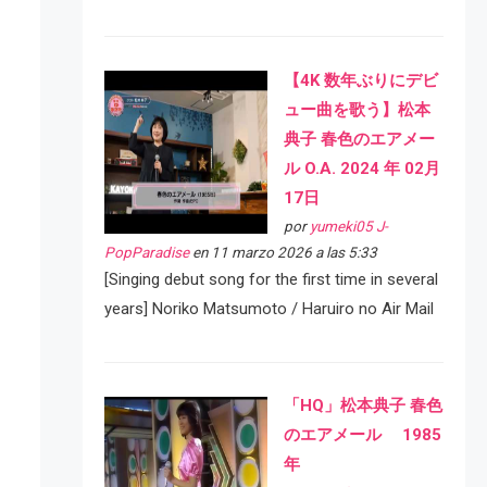
【4K 数年ぶりにデビ
ュー曲を歌う】松本
典子 春色のエアメー
ル O.A. 2024 年 02月
17日
por
yumeki05 J-
PopParadise
en 11 marzo 2026 a las 5:33
[Singing debut song for the first time in several
years] Noriko Matsumoto / Haruiro no Air Mail
「HQ」松本典子 春色
のエアメール 1985
年