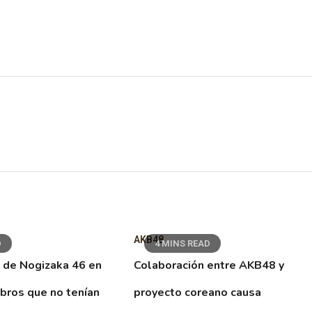
AKB48
D
4 MINS READ
 de Nogizaka 46 en
Colaboración entre AKB48 y
ibros que no tenían
proyecto coreano causa