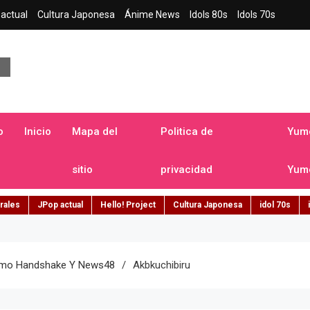
actual
Cultura Japonesa
Ánime News
Idols 80s
Idols 70s
a japonesa en español
o
Inicio
Mapa del
Politica de
Yume
sitio
privacidad
Yume
rales
JPop actual
Hello! Project
Cultura Japonesa
idol 70s
ltimo Handshake Y News48
Akbkuchibiru