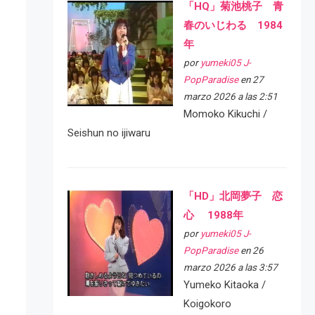
「HQ」菊池桃子 青
春のいじわる 1984
年
por
yumeki05 J-
PopParadise
en 27
marzo 2026 a las 2:51
Momoko Kikuchi /
Seishun no ijiwaru
「HD」北岡夢子 恋
心 1988年
por
yumeki05 J-
PopParadise
en 26
marzo 2026 a las 3:57
Yumeko Kitaoka /
Koigokoro