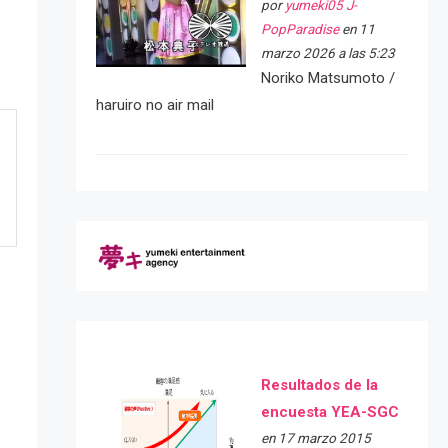
por
yumeki05 J-
PopParadise
en 11
marzo 2026 a las 5:23
Noriko Matsumoto /
haruiro no air mail
Resultados de la
encuesta YEA-SGC
en 17 marzo 2015