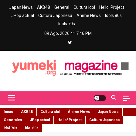
Skip
Japan News
AKB48
General
Cultura idol
Hello! Project
to
JPop actual
Cultura Japonesa
Ánime News
Idols 80s
content
Idols 70s
09 Ago, 2026
4:17:47 PM
Yumeki Magazine
Jpop y musica idol – Tu portal de jpop, movimiento idol y cultura
japonesa en español
Inicio
AKB48
Cultura idol
Ánime News
Japan News
Generales
JPop actual
Hello! Project
Cultura Japonesa
idol 70s
idol 80s