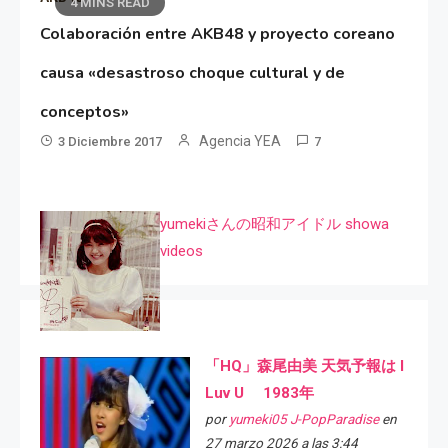
4 MINS READ
Colaboración entre AKB48 y proyecto coreano
causa «desastroso choque cultural y de
conceptos»
Agencia YEA
3 Diciembre 2017
7
yumekiさんの昭和アイドル showa
videos
「HQ」森尾由美 天気予報は I
Luv U 1983年
por
yumeki05 J-PopParadise
en
27 marzo 2026 a las 3:44