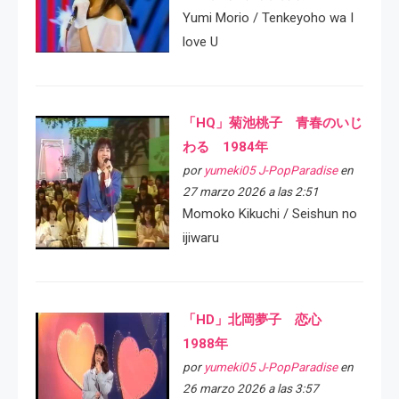
Yumi Morio / Tenkeyoho wa I
love U
「HQ」菊池桃子 青春のいじ
わる 1984年
por
yumeki05 J-PopParadise
en
27 marzo 2026 a las 2:51
Momoko Kikuchi / Seishun no
ijiwaru
「HD」北岡夢子 恋心
1988年
por
yumeki05 J-PopParadise
en
26 marzo 2026 a las 3:57