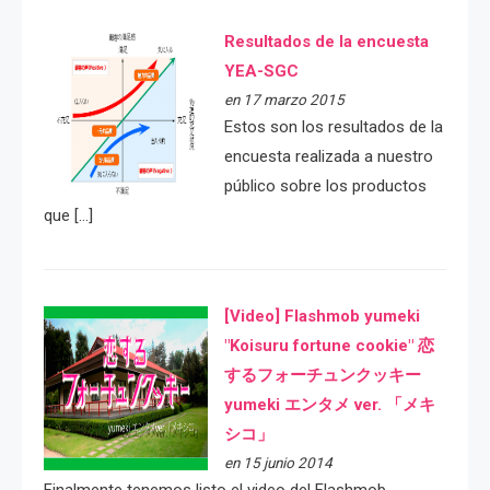
Resultados de la encuesta
YEA-SGC
en 17 marzo 2015
Estos son los resultados de la
encuesta realizada a nuestro
público sobre los productos
que […]
[Video] Flashmob yumeki
"Koisuru fortune cookie" 恋
するフォーチュンクッキー
yumeki エンタメ ver. 「メキ
シコ」
en 15 junio 2014
Finalmente tenemos listo el video del Flashmob