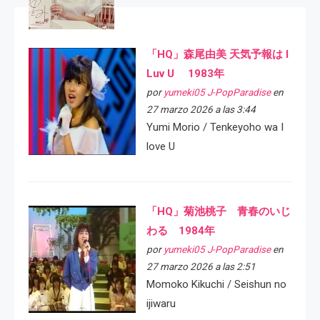
「HQ」森尾由美 天気予報は I
Luv U 1983年
por
yumeki05 J-PopParadise
en
27 marzo 2026 a las 3:44
Yumi Morio / Tenkeyoho wa I
love U
「HQ」菊池桃子 青春のいじ
わる 1984年
por
yumeki05 J-PopParadise
en
27 marzo 2026 a las 2:51
Momoko Kikuchi / Seishun no
ijiwaru