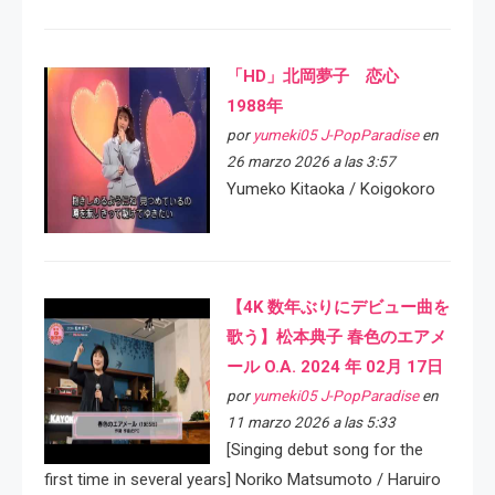
「HD」北岡夢子 恋心
1988年
por
yumeki05 J-PopParadise
en
26 marzo 2026 a las 3:57
Yumeko Kitaoka / Koigokoro
【4K 数年ぶりにデビュー曲を
歌う】松本典子 春色のエアメ
ール O.A. 2024 年 02月 17日
por
yumeki05 J-PopParadise
en
11 marzo 2026 a las 5:33
[Singing debut song for the
first time in several years] Noriko Matsumoto / Haruiro