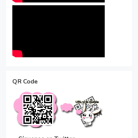
QR Code