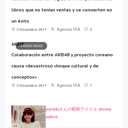
libros que no tenían ventas y se convierten en
un éxito
Agencia YEA
3 Diciembre 2017
3
AKB48
4 MINS READ
Colaboración entre AKB48 y proyecto coreano
causa «desastroso choque cultural y de
conceptos»
Agencia YEA
3 Diciembre 2017
7
yumekiさんの昭和アイドル showa
videos