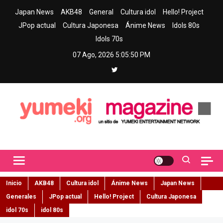
Skip
Japan News
AKB48
General
Cultura idol
Hello! Project
to
JPop actual
Cultura Japonesa
Ánime News
Idols 80s
content
Idols 70s
07 Ago, 2026
5:05:51 PM
Yumeki Magazine
Jpop y musica idol – Tu portal de jpop, movimiento idol y cultura
japonesa en español
Inicio
AKB48
Cultura idol
Ánime News
Japan News
Generales
JPop actual
Hello! Project
Cultura Japonesa
idol 70s
idol 80s