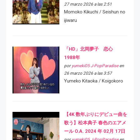
27 marzo 2026 a las 2:51
Momoko Kikuchi / Seishun no
ijiwaru
「HD」北岡夢子 恋心
1988年
por
yumeki05 J-PopParadise
en
26 marzo 2026 a las 3:57
Yumeko Kitaoka / Koigokoro
【4K 数年ぶりにデビュー曲を
歌う】松本典子 春色のエアメ
ール O.A. 2024 年 02月 17日
por
yumeki05 J-PopParadise
en