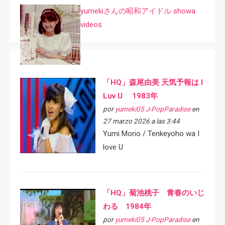
yumekiさんの昭和アイドル showa
videos
「HQ」森尾由美 天気予報は I
Luv U 1983年
por
yumeki05 J-PopParadise
en
27 marzo 2026 a las 3:44
Yumi Morio / Tenkeyoho wa I
love U
「HQ」菊池桃子 青春のいじ
わる 1984年
por
yumeki05 J-PopParadise
en