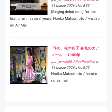
11 marzo 2026 a las 5:33
[Singing debut song for the
first time in several years] Noriko Matsumoto / Haruiro
no Air Mail
「HQ」松本典子 春色のエア
メール 1985年
por
yumeki05 J-PopParadise
en
11 marzo 2026 a las 5:23
Noriko Matsumoto / haruiro
no air mail