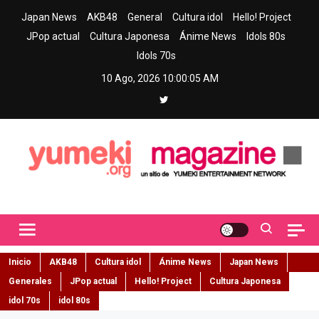
Skip
Japan News
AKB48
General
Cultura idol
Hello! Project
to
JPop actual
Cultura Japonesa
Ánime News
Idols 80s
content
Idols 70s
10 Ago, 2026
10:00:06 AM
Yumeki Magazine
Jpop y musica idol – Tu portal de jpop, movimiento idol y cultura
japonesa en español
Inicio
AKB48
Cultura idol
Ánime News
Japan News
Generales
JPop actual
Hello! Project
Cultura Japonesa
idol 70s
idol 80s