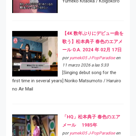
Yumeko Kitaoka / Koigokoro
【4K 数年ぶりにデビュー曲を
歌う】松本典子 春色のエアメ
ール O.A. 2024 年 02月 17日
por
yumeki05 J-PopParadise
en
11 marzo 2026 a las 5:33
[Singing debut song for the
first time in several years] Noriko Matsumoto / Haruiro
no Air Mail
「HQ」松本典子 春色のエア
メール 1985年
por
yumeki05 J-PopParadise
en