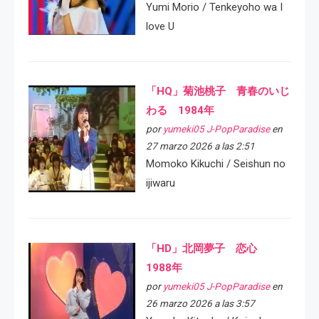
Yumi Morio / Tenkeyoho wa I
love U
「HQ」菊池桃子 青春のいじ
わる 1984年
por
yumeki05 J-PopParadise
en
27 marzo 2026 a las 2:51
Momoko Kikuchi / Seishun no
ijiwaru
「HD」北岡夢子 恋心
1988年
por
yumeki05 J-PopParadise
en
26 marzo 2026 a las 3:57