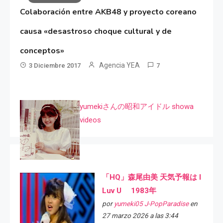
Colaboración entre AKB48 y proyecto coreano
causa «desastroso choque cultural y de
conceptos»
Agencia YEA
3 Diciembre 2017
7
yumekiさんの昭和アイドル showa
videos
「HQ」森尾由美 天気予報は I
Luv U 1983年
por
yumeki05 J-PopParadise
en
27 marzo 2026 a las 3:44