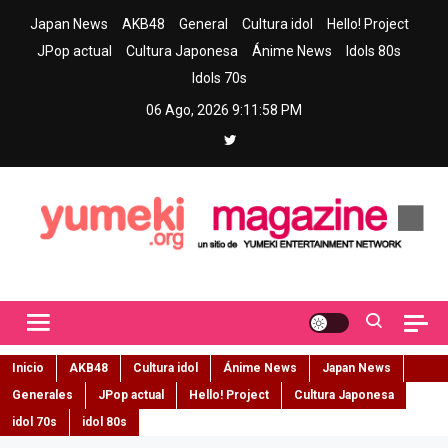
Skip
Japan News
AKB48
General
Cultura idol
Hello! Project
to
JPop actual
Cultura Japonesa
Ánime News
Idols 80s
content
Idols 70s
06 Ago, 2026
9:11:59 PM
Yumeki Magazine
Jpop y musica idol – Tu portal de jpop, movimiento idol y cultura
japonesa en español
Inicio
AKB48
Cultura idol
Ánime News
Japan News
Generales
JPop actual
Hello! Project
Cultura Japonesa
idol 70s
idol 80s