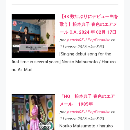
【4K 数年ぶりにデビュー曲を
歌う】松本典子 春色のエアメ
ール O.A. 2024 年 02月 17日
por
yumeki05 J-PopParadise
en
11 marzo 2026 a las 5:33
[Singing debut song for the
first time in several years] Noriko Matsumoto / Haruiro
no Air Mail
「HQ」松本典子 春色のエア
メール 1985年
por
yumeki05 J-PopParadise
en
11 marzo 2026 a las 5:23
Noriko Matsumoto / haruiro