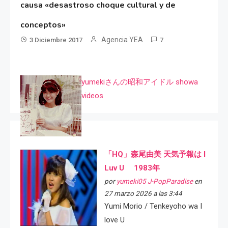
causa «desastroso choque cultural y de
conceptos»
Agencia YEA
3 Diciembre 2017
7
yumekiさんの昭和アイドル showa
videos
「HQ」森尾由美 天気予報は I
Luv U 1983年
por
yumeki05 J-PopParadise
en
27 marzo 2026 a las 3:44
Yumi Morio / Tenkeyoho wa I
love U