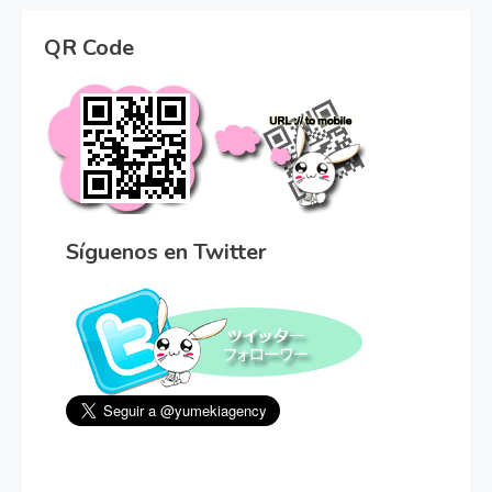
QR Code
Síguenos en Twitter