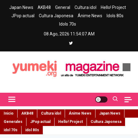
Skip
Japan News
AKB48
General
Cultura idol
Hello! Project
to
JPop actual
Cultura Japonesa
Ánime News
Idols 80s
content
Idols 70s
08 Ago, 2026
11:54:08 AM
Yumeki Magazine
Jpop y musica idol – Tu portal de jpop, movimiento idol y cultura
japonesa en español
Inicio
AKB48
Cultura idol
Ánime News
Japan News
Generales
JPop actual
Hello! Project
Cultura Japonesa
idol 70s
idol 80s