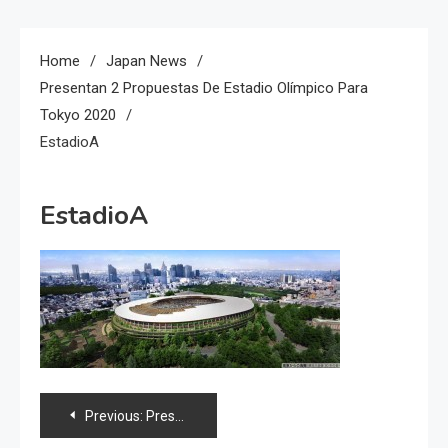
Home
Japan News
Presentan 2 Propuestas De Estadio Olímpico Para
Tokyo 2020
EstadioA
EstadioA
Navegación
Previous:
Presentan 2 propuestas de estadio Olímpico para Tokyo 2020