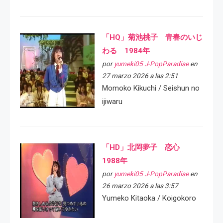
「HQ」菊池桃子 青春のいじ
わる 1984年
por
yumeki05 J-PopParadise
en
27 marzo 2026 a las 2:51
Momoko Kikuchi / Seishun no
ijiwaru
「HD」北岡夢子 恋心
1988年
por
yumeki05 J-PopParadise
en
26 marzo 2026 a las 3:57
Yumeko Kitaoka / Koigokoro