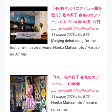
【4K 数年ぶりにデビュー曲を
歌う】松本典子 春色のエアメ
ール O.A. 2024 年 02月 17日
por
yumeki05 J-PopParadise
en
11 marzo 2026 a las 5:33
[Singing debut song for the
first time in several years] Noriko Matsumoto / Haruiro
no Air Mail
「HQ」松本典子 春色のエア
メール 1985年
por
yumeki05 J-PopParadise
en
11 marzo 2026 a las 5:23
Noriko Matsumoto / haruiro
no air mail