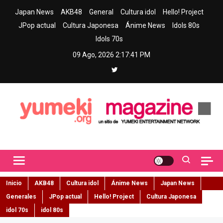
Skip
Japan News
AKB48
General
Cultura idol
Hello! Project
to
JPop actual
Cultura Japonesa
Ánime News
Idols 80s
content
Idols 70s
09 Ago, 2026
2:17:42 PM
Yumeki Magazine
Jpop y musica idol – Tu portal de jpop, movimiento idol y cultura
japonesa en español
Inicio
AKB48
Cultura idol
Ánime News
Japan News
Generales
JPop actual
Hello! Project
Cultura Japonesa
idol 70s
idol 80s