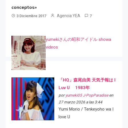
conceptos»
Agencia YEA
3 Diciembre 2017
7
yumekiさんの昭和アイドル showa
videos
「HQ」森尾由美 天気予報は I
Luv U 1983年
por
yumeki05 J-PopParadise
en
27 marzo 2026 a las 3:44
Yumi Morio / Tenkeyoho wa I
love U