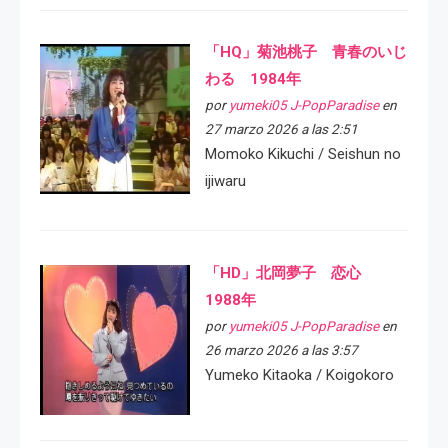
「HQ」菊池桃子 青春のいじ
わる 1984年
por
yumeki05 J-PopParadise
en
27 marzo 2026 a las 2:51
Momoko Kikuchi / Seishun no
ijiwaru
「HD」北岡夢子 恋心
1988年
por
yumeki05 J-PopParadise
en
26 marzo 2026 a las 3:57
Yumeko Kitaoka / Koigokoro