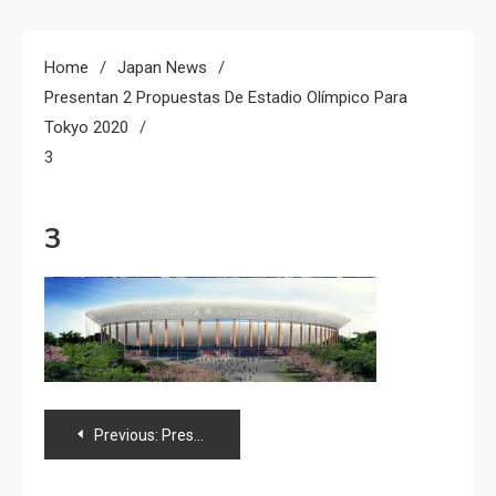
Home
Japan News
Presentan 2 Propuestas De Estadio Olímpico Para
Tokyo 2020
3
3
Navegación
Previous:
Presentan 2 propuestas de estadio Olímpico para Tokyo 2020
de