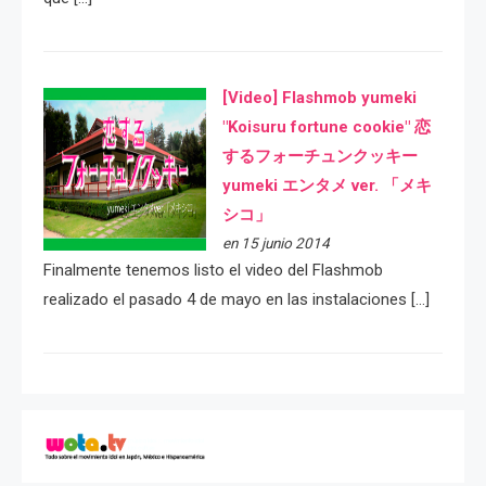
[Video] Flashmob yumeki
"Koisuru fortune cookie" 恋
するフォーチュンクッキー
yumeki エンタメ ver. 「メキ
シコ」
en 15 junio 2014
Finalmente tenemos listo el video del Flashmob
realizado el pasado 4 de mayo en las instalaciones […]