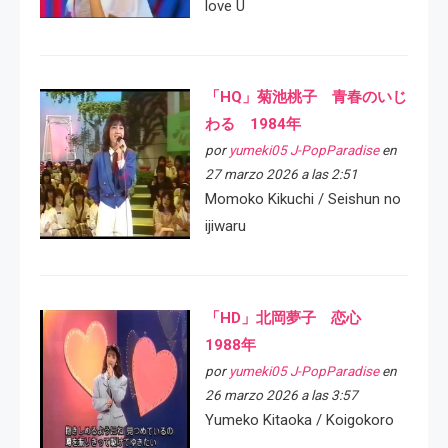
love U
「HQ」菊池桃子 青春のいじ
わる 1984年
por
yumeki05 J-PopParadise
en
27 marzo 2026 a las 2:51
Momoko Kikuchi / Seishun no
ijiwaru
「HD」北岡夢子 恋心
1988年
por
yumeki05 J-PopParadise
en
26 marzo 2026 a las 3:57
Yumeko Kitaoka / Koigokoro