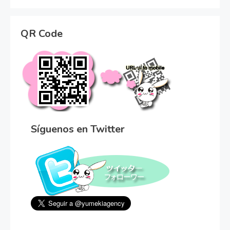
QR Code
Síguenos en Twitter