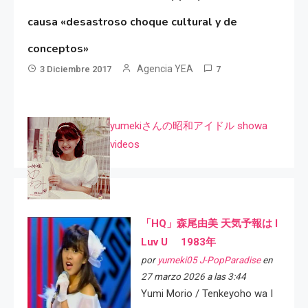
causa «desastroso choque cultural y de
conceptos»
Agencia YEA
3 Diciembre 2017
7
yumekiさんの昭和アイドル showa
videos
「HQ」森尾由美 天気予報は I
Luv U 1983年
por
yumeki05 J-PopParadise
en
27 marzo 2026 a las 3:44
Yumi Morio / Tenkeyoho wa I