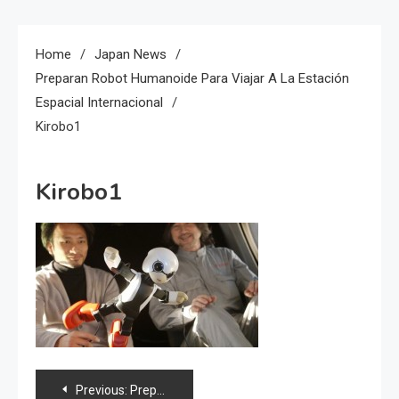
Home
Japan News
Preparan Robot Humanoide Para Viajar A La Estación
Espacial Internacional
Kirobo1
Kirobo1
Navegación
Previous:
Preparan robot humanoide para viajar a la estación espacial internacional