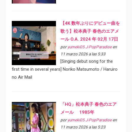
【4K 数年ぶりにデビュー曲を
歌う】松本典子 春色のエアメ
ール O.A. 2024 年 02月 17日
por
yumeki05 J-PopParadise
en
11 marzo 2026 a las 5:33
[Singing debut song for the
first time in several years] Noriko Matsumoto / Haruiro
no Air Mail
「HQ」松本典子 春色のエア
メール 1985年
por
yumeki05 J-PopParadise
en
11 marzo 2026 a las 5:23