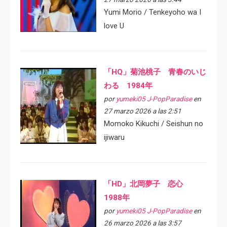
Yumi Morio / Tenkeyoho wa I
love U
「HQ」菊池桃子 青春のいじ
わる 1984年
por
yumeki05 J-PopParadise
en
27 marzo 2026 a las 2:51
Momoko Kikuchi / Seishun no
ijiwaru
「HD」北岡夢子 恋心
1988年
por
yumeki05 J-PopParadise
en
26 marzo 2026 a las 3:57