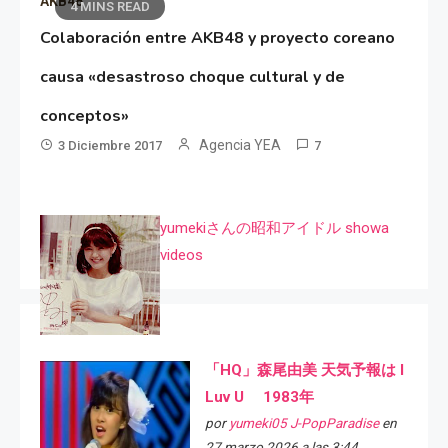
AKB48
4 MINS READ
Colaboración entre AKB48 y proyecto coreano
causa «desastroso choque cultural y de
conceptos»
Agencia YEA
3 Diciembre 2017
7
yumekiさんの昭和アイドル showa
videos
「HQ」森尾由美 天気予報は I
Luv U 1983年
por
yumeki05 J-PopParadise
en
27 marzo 2026 a las 3:44