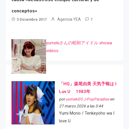
conceptos»
Agencia YEA
3 Diciembre 2017
7
yumekiさんの昭和アイドル showa
videos
「HQ」森尾由美 天気予報は I
Luv U 1983年
por
yumeki05 J-PopParadise
en
27 marzo 2026 a las 3:44
Yumi Morio / Tenkeyoho wa I
love U