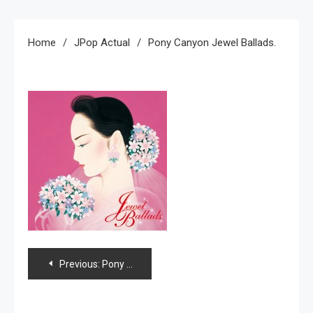
Home
JPop Actual
Pony Canyon Jewel Ballads.
Navegación
Previous:
Pony Canyon Jewel Ballads.
de