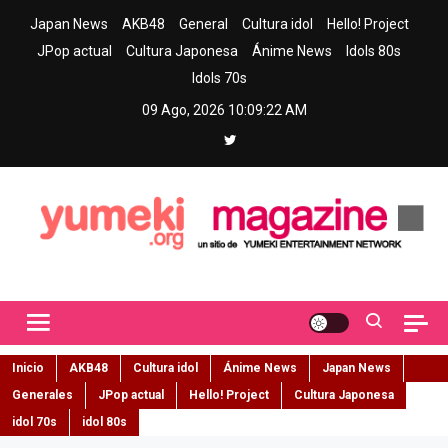
Skip
Japan News
AKB48
General
Cultura idol
Hello! Project
to
JPop actual
Cultura Japonesa
Ánime News
Idols 80s
content
Idols 70s
09 Ago, 2026
10:09:23 AM
Yumeki Magazine
Jpop y musica idol – Tu portal de jpop, movimiento idol y cultura
japonesa en español
Inicio
AKB48
Cultura idol
Ánime News
Japan News
Generales
JPop actual
Hello! Project
Cultura Japonesa
idol 70s
idol 80s