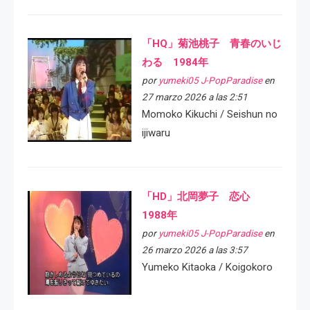
「HQ」菊池桃子 青春のいじ
わる 1984年
por
yumeki05 J-PopParadise
en
27 marzo 2026 a las 2:51
Momoko Kikuchi / Seishun no
ijiwaru
「HD」北岡夢子 恋心
1988年
por
yumeki05 J-PopParadise
en
26 marzo 2026 a las 3:57
Yumeko Kitaoka / Koigokoro