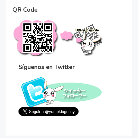
QR Code
Síguenos en Twitter