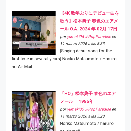
【4K 数年ぶりにデビュー曲を
歌う】松本典子 春色のエアメ
ール O.A. 2024 年 02月 17日
por
yumeki05 J-PopParadise
en
11 marzo 2026 a las 5:33
[Singing debut song for the
first time in several years] Noriko Matsumoto / Haruiro
no Air Mail
「HQ」松本典子 春色のエア
メール 1985年
por
yumeki05 J-PopParadise
en
11 marzo 2026 a las 5:23
Noriko Matsumoto / haruiro