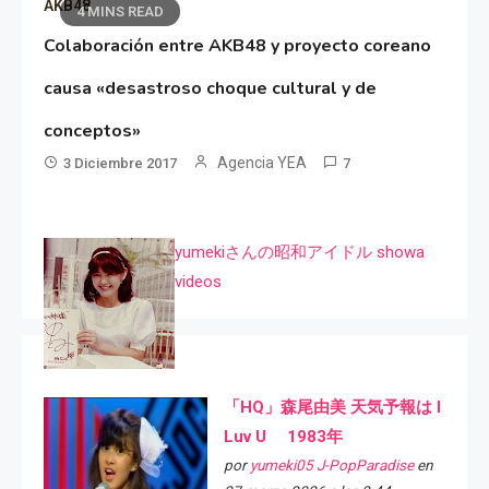
AKB48
4 MINS READ
Colaboración entre AKB48 y proyecto coreano
causa «desastroso choque cultural y de
conceptos»
Agencia YEA
3 Diciembre 2017
7
yumekiさんの昭和アイドル showa
videos
「HQ」森尾由美 天気予報は I
Luv U 1983年
por
yumeki05 J-PopParadise
en