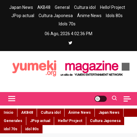
Skip
Japan News
AKB48
General
Cultura idol
Hello! Project
to
JPop actual
Cultura Japonesa
Ánime News
Idols 80s
content
Idols 70s
06 Ago, 2026
4:02:37 PM
Yumeki Magazine
Jpop y musica idol – Tu portal de jpop, movimiento idol y cultura
japonesa en español
Inicio
AKB48
Cultura idol
Ánime News
Japan News
Generales
JPop actual
Hello! Project
Cultura Japonesa
idol 70s
idol 80s