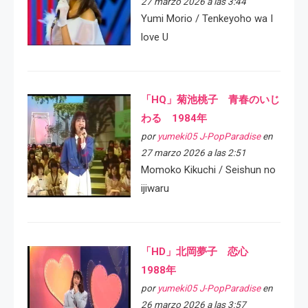
27 marzo 2026 a las 3:44
Yumi Morio / Tenkeyoho wa I
love U
「HQ」菊池桃子 青春のいじ
わる 1984年
por
yumeki05 J-PopParadise
en
27 marzo 2026 a las 2:51
Momoko Kikuchi / Seishun no
ijiwaru
「HD」北岡夢子 恋心
1988年
por
yumeki05 J-PopParadise
en
26 marzo 2026 a las 3:57