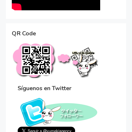
QR Code
Síguenos en Twitter