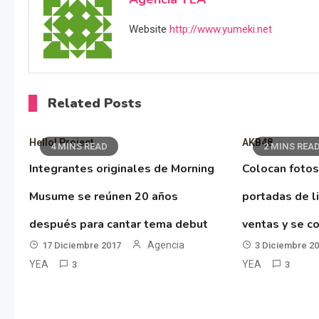
Website
http://www.yumeki.net
Related Posts
Hello! Project
AKB48
4 MINS READ
2 MINS REA
Integrantes originales de Morning
Colocan fotos
Musume se reúnen 20 años
portadas de l
después para cantar tema debut
ventas y se co
Agencia
17 Diciembre 2017
3 Diciembre 2
YEA
YEA
3
3