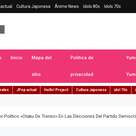
actual
Cultura Japonesa
Ánime News
Idols 80s
Idols 70s
a japonesa en español
o
Inicio
Mapa del
Politica de
Yume
sitio
privacidad
Yume
rales
JPop actual
Hello! Project
Cultura Japonesa
idol 70s
r Político «otaku De Trenes» En Las Elecciones Del Partido Democr