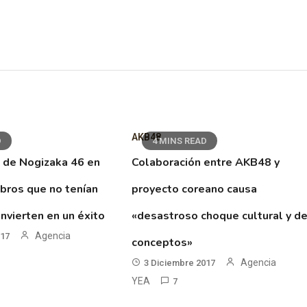
AKB48
D
4 MINS READ
 de Nogizaka 46 en
Colaboración entre AKB48 y
ibros que no tenían
proyecto coreano causa
nvierten en un éxito
«desastroso choque cultural y d
Agencia
017
conceptos»
Agencia
3 Diciembre 2017
YEA
7