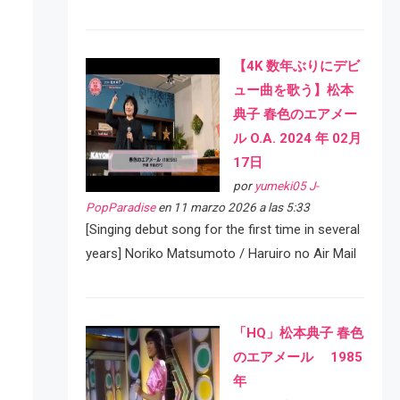
【4K 数年ぶりにデビ
ュー曲を歌う】松本
典子 春色のエアメー
ル O.A. 2024 年 02月
17日
por
yumeki05 J-
PopParadise
en 11 marzo 2026 a las 5:33
[Singing debut song for the first time in several
years] Noriko Matsumoto / Haruiro no Air Mail
「HQ」松本典子 春色
のエアメール 1985
年