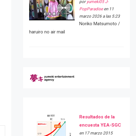
por
yumeki05 J-
PopParadise
en 11
marzo 2026 a las 5:23
Noriko Matsumoto /
haruiro no air mail
Resultados de la
encuesta YEA-SGC
en 17 marzo 2015