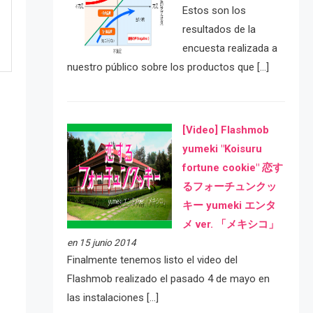
Estos son los
resultados de la
encuesta realizada a
nuestro público sobre los productos que […]
[Video] Flashmob
yumeki "Koisuru
fortune cookie" 恋す
るフォーチュンクッ
キー yumeki エンタ
e
メ ver. 「メキシコ」
en 15 junio 2014
Finalmente tenemos listo el video del
Flashmob realizado el pasado 4 de mayo en
las instalaciones […]