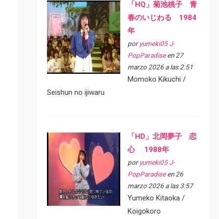
「HQ」菊池桃子 青
春のいじわる 1984
年
por
yumeki05 J-
PopParadise
en 27
marzo 2026 a las 2:51
Momoko Kikuchi /
Seishun no ijiwaru
「HD」北岡夢子 恋
心 1988年
por
yumeki05 J-
PopParadise
en 26
marzo 2026 a las 3:57
Yumeko Kitaoka /
Koigokoro