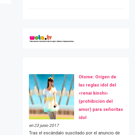
Otome: Orígen de
las reglas idol del
«renai kinshi»
(prohibición del
amor) para señoritas
idol
en 23 junio 2017
Tras el escándalo suscitado por el anuncio de