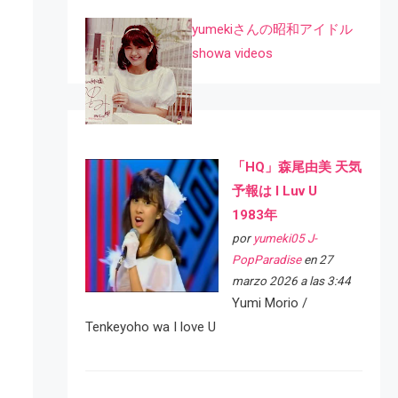
yumekiさんの昭和アイドル
showa videos
「HQ」森尾由美 天気
予報は I Luv U
1983年
por
yumeki05 J-
PopParadise
en 27
marzo 2026 a las 3:44
Yumi Morio /
Tenkeyoho wa I love U