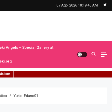
07 Ago, 2026
10:19:47 AM
ki Angels – Special Gallery at
ki.org
idol 80s
ático
Yukio-Edano01