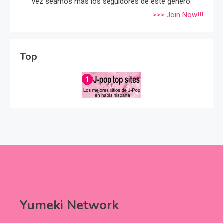
vez seamos más los seguidores de éste género.
>>> Join Now!!!
Top
Yumeki Network