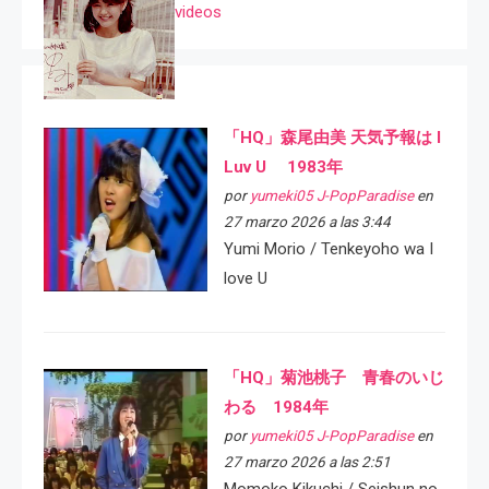
videos
「HQ」森尾由美 天気予報は I
Luv U 1983年
por
yumeki05 J-PopParadise
en
27 marzo 2026 a las 3:44
Yumi Morio / Tenkeyoho wa I
love U
「HQ」菊池桃子 青春のいじ
わる 1984年
por
yumeki05 J-PopParadise
en
27 marzo 2026 a las 2:51