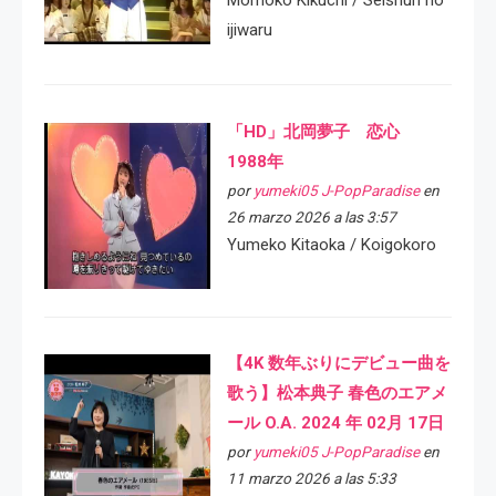
Momoko Kikuchi / Seishun no
ijiwaru
「HD」北岡夢子 恋心
1988年
por
yumeki05 J-PopParadise
en
26 marzo 2026 a las 3:57
Yumeko Kitaoka / Koigokoro
【4K 数年ぶりにデビュー曲を
歌う】松本典子 春色のエアメ
ール O.A. 2024 年 02月 17日
por
yumeki05 J-PopParadise
en
11 marzo 2026 a las 5:33