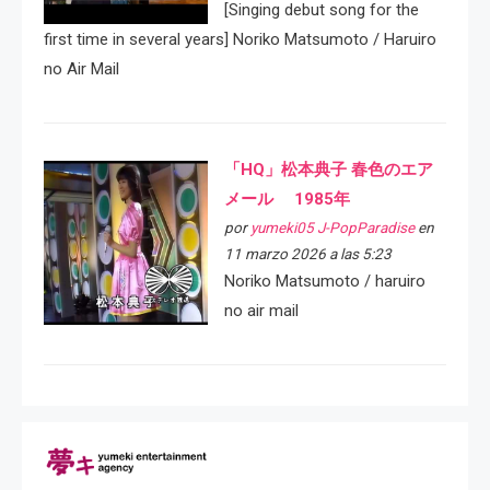
[Singing debut song for the
first time in several years] Noriko Matsumoto / Haruiro
no Air Mail
「HQ」松本典子 春色のエア
メール 1985年
por
yumeki05 J-PopParadise
en
11 marzo 2026 a las 5:23
Noriko Matsumoto / haruiro
no air mail