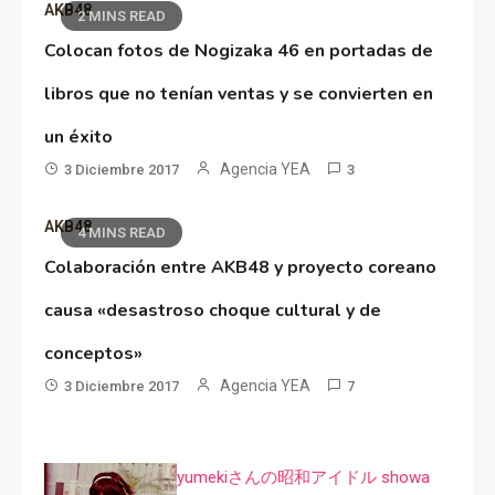
AKB48
2 MINS READ
Colocan fotos de Nogizaka 46 en portadas de
libros que no tenían ventas y se convierten en
un éxito
Agencia YEA
3 Diciembre 2017
3
AKB48
4 MINS READ
Colaboración entre AKB48 y proyecto coreano
causa «desastroso choque cultural y de
conceptos»
Agencia YEA
3 Diciembre 2017
7
yumekiさんの昭和アイドル showa